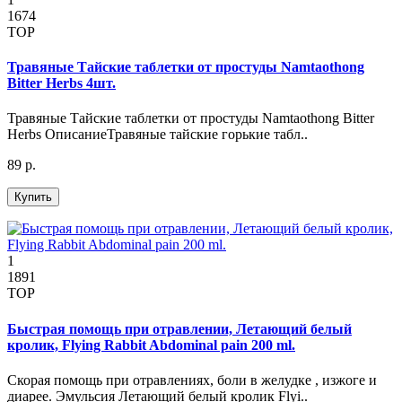
1674
TOP
Травяные Тайские таблетки от простуды Namtaothong
Bitter Herbs 4шт.
Травяные Тайские таблетки от простуды Namtaothong Bitter
Herbs ОписаниеТравяные тайские горькие табл..
89 р.
Купить
1
1891
TOP
Быстрая помощь при отравлении, Летающий белый
кролик, Flying Rabbit Abdominal pain 200 ml.
Скорая помощь при отравлениях, боли в желудке , изжоге и
диарее. Эмульсия Летающий белый кролик Flyi..