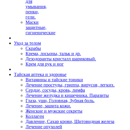
для
умывания,
пенки,
гели.
Маски
защитные,
гигиенические
Уход за телом
Скрабы
Крема, лосьоны, тальк и др.
Дезодоранты кристалл шариковый.
Крем для рук и ног
Тайская аптека и здоровье
Витамины и тайские тоники
Лечение простуды, гриппа, вирусов, легких.
Сердце, сосуды, кровь, лимфа
Лечение желудка и кишечника. Паразиты
Глаза, уши, Головная, Зубная боль.
Лечение, защита кожи.
Женские и мужские секреты
Коллаген
Давление, Сахар крови, Щитовидная железа
Лечение опухолей