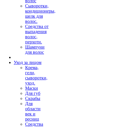
волос
Сыворотки,
кондиционеры,
шелк для
волос.
Средства от
выпадения
волос,
перхоти.
Шампуни
для волос
Уход за лицом
Крема,
гели,
сыворотки,
уход.
Маски
Для губ
Скрабы
Для
области
век и
ресниц
Средства