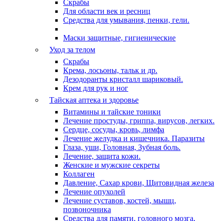
Скрабы
Для области век и ресниц
Средства для умывания, пенки, гели.
Маски защитные, гигиенические
Уход за телом
Скрабы
Крема, лосьоны, тальк и др.
Дезодоранты кристалл шариковый.
Крем для рук и ног
Тайская аптека и здоровье
Витамины и тайские тоники
Лечение простуды, гриппа, вирусов, легких.
Сердце, сосуды, кровь, лимфа
Лечение желудка и кишечника. Паразиты
Глаза, уши, Головная, Зубная боль.
Лечение, защита кожи.
Женские и мужские секреты
Коллаген
Давление, Сахар крови, Щитовидная железа
Лечение опухолей
Лечение суставов, костей, мышц,
позвоночника
Средства для памяти, головного мозга,