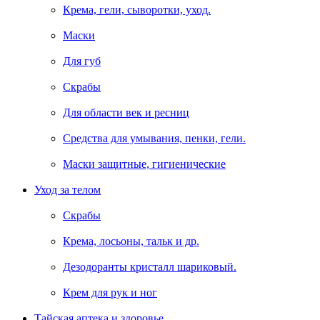
Крема, гели, сыворотки, уход.
Маски
Для губ
Скрабы
Для области век и ресниц
Средства для умывания, пенки, гели.
Маски защитные, гигиенические
Уход за телом
Скрабы
Крема, лосьоны, тальк и др.
Дезодоранты кристалл шариковый.
Крем для рук и ног
Тайская аптека и здоровье