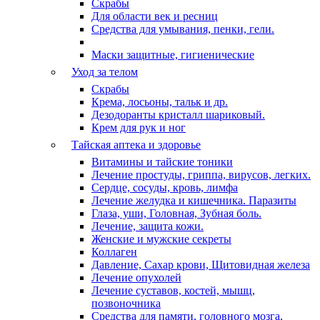
Скрабы
Для области век и ресниц
Средства для умывания, пенки, гели.
Маски защитные, гигиенические
Уход за телом
Скрабы
Крема, лосьоны, тальк и др.
Дезодоранты кристалл шариковый.
Крем для рук и ног
Тайская аптека и здоровье
Витамины и тайские тоники
Лечение простуды, гриппа, вирусов, легких.
Сердце, сосуды, кровь, лимфа
Лечение желудка и кишечника. Паразиты
Глаза, уши, Головная, Зубная боль.
Лечение, защита кожи.
Женские и мужские секреты
Коллаген
Давление, Сахар крови, Щитовидная железа
Лечение опухолей
Лечение суставов, костей, мышц,
позвоночника
Средства для памяти, головного мозга,