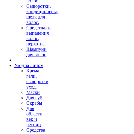
волос
Сыворотки,
кондиционеры,
шелк для
волос.
Средства от
выпадения
волос,
перхоти.
Шампуни
для волос
Уход за лицом
Крема,
гели,
сыворотки,
уход.
Маски
Для губ
Скрабы
Для
области
век и
ресниц
Средства