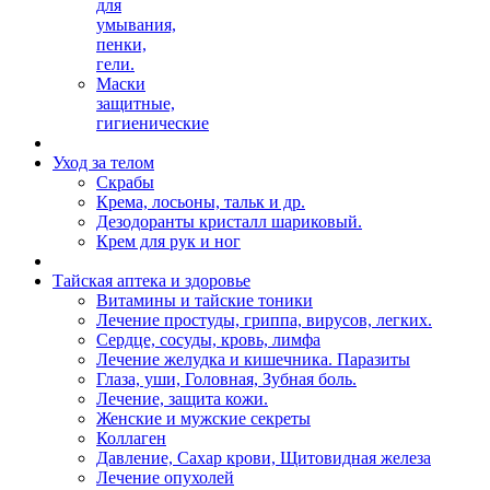
для
умывания,
пенки,
гели.
Маски
защитные,
гигиенические
Уход за телом
Скрабы
Крема, лосьоны, тальк и др.
Дезодоранты кристалл шариковый.
Крем для рук и ног
Тайская аптека и здоровье
Витамины и тайские тоники
Лечение простуды, гриппа, вирусов, легких.
Сердце, сосуды, кровь, лимфа
Лечение желудка и кишечника. Паразиты
Глаза, уши, Головная, Зубная боль.
Лечение, защита кожи.
Женские и мужские секреты
Коллаген
Давление, Сахар крови, Щитовидная железа
Лечение опухолей