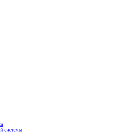
ка
ой системы