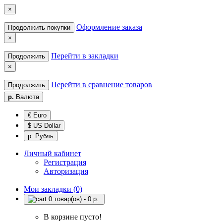
×
Оформление заказа
Продолжить покупки
×
Перейти в закладки
Продолжить
×
Перейти в сравнение товаров
Продолжить
р.
Валюта
€ Euro
$ US Dollar
р. Рубль
Личный кабинет
Регистрация
Авторизация
Мои закладки (0)
0 товар(ов) - 0 р.
В корзине пусто!