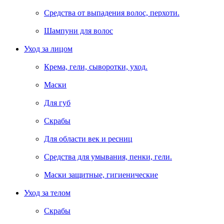
Средства от выпадения волос, перхоти.
Шампуни для волос
Уход за лицом
Крема, гели, сыворотки, уход.
Маски
Для губ
Скрабы
Для области век и ресниц
Средства для умывания, пенки, гели.
Маски защитные, гигиенические
Уход за телом
Скрабы