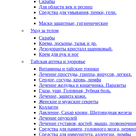
Скрабы
Для области век и ресниц
Средства для умывания, пенки, гели.
Маски защитные, гигиенические
Уход за телом
Скрабы
Крема, лосьоны, тальк и др.
Дезодоранты кристалл шариковый.
Крем для рук и ног
Тайская аптека и здоровье
Витамины и тайские тоники
Лечение простуды, гриппа, вирусов, легких.
Сердце, сосуды, кровь, лимфа
Лечение желудка и кишечника. Паразиты
Глаза, уши, Головная, Зубная боль.
Лечение, защита кожи.
Женские и мужские секреты
Коллаген
Давление, Сахар крови, Щитовидная железа
Лечение опухолей
Лечение суставов, костей, мышц, позвоночни
Средства для памяти, головного мозга, нервн
Средства для иммунитета, аллергии, лимфы