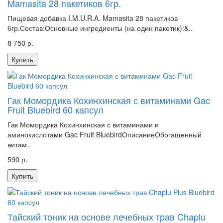
Mamasita 28 пакетиков 6гр.
Пищевая добавка I.M.U.R.A. Mamasita 28 пакетиков
6гр.Состав:Основные ингредиенты (на один пакетик):&..
8 750 р.
Купить
Гак Момордика Кохинхинская с витаминами Gac
Fruit Bluebird 60 капсул
Гак Момордика Кохинхинская с витаминами и
аминокислотами Gac Fruit BluebirdОписаниеОбогащенный
витам..
590 р.
Купить
Тайский тоник на основе лечебных трав Chaplu