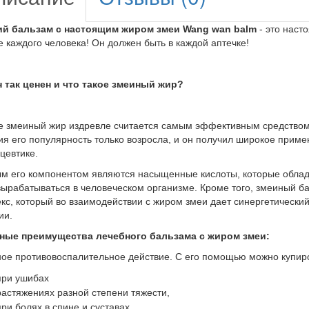
ий бальзам с настоящим жиром змеи Wang wan balm
- это наст
е каждого человека! Он должен быть в каждой аптечке!
 так ценен и что такое змеиный жир?
е змеиный жир издревле считается самым эффективным средством
ия его популярность только возросла, и он получил широкое примен
цевтике.
м его компонентом являются насыщенные кислоты, которые облад
вырабатываться в человеческом организме. Кроме того, змеиный 
кс, который во взаимодействии с жиром змеи дает синергетическ
ии.
ные преимущества лечебного бальзама с жиром змеи:
ое противовоспалительное действие. С его помощью можно купир
при ушибах
растяжениях разной степени тяжести,
при болях в спине и суставах,