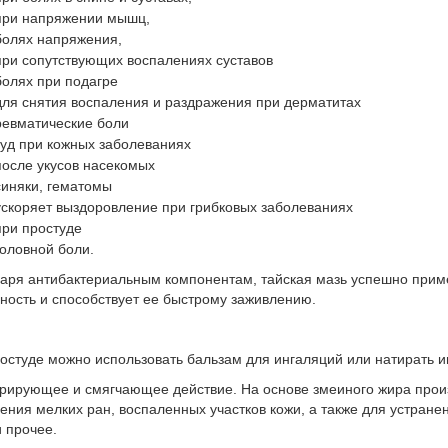
при напряжении мышц,
болях напряжения,
при сопутствующих воспалениях суставов
болях при подагре
для снятия воспаления и раздражения при дерматитах
ревматические боли
зуд при кожных заболеваниях
после укусов насекомых
синяки, гематомы
ускоряет выздоровление при грибковых заболеваниях
при простуде
головной боли.
аря антибактериальным компонентам, тайская мазь успешно прим
ность и способствует ее быстрому заживлению.
остуде можно использовать бальзам для ингаляций или натирать им 
рирующее и смягчающее действие. На основе змеиного жира прои
ения мелких ран, воспаленных участков кожи, а также для устранен
и прочее.