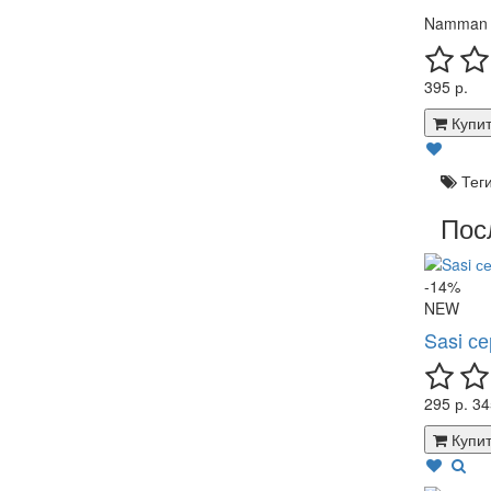
Namman 
395 р.
Купит
Тег
Пос
-14%
NEW
Sasi с
295 р.
34
Купит