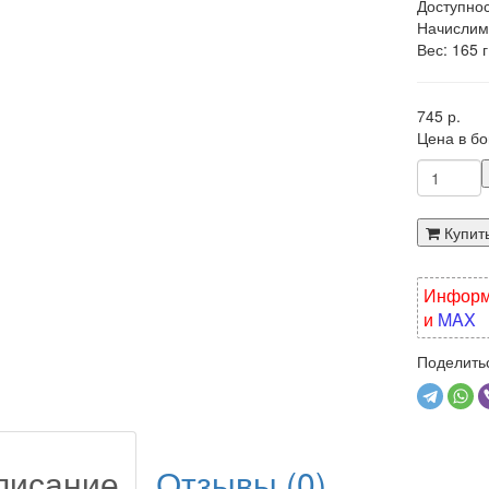
Доступно
Начислим
Вес: 165 г
745 р.
Цена в б
Купит
Информа
и
MAX
Поделитьс
писание
Отзывы (0)