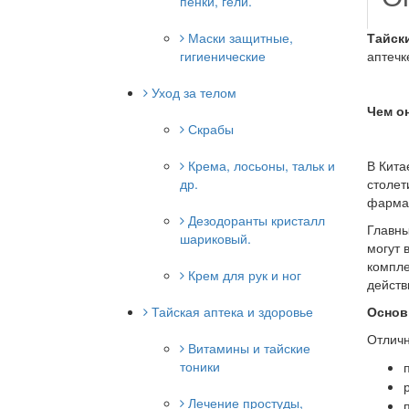
пенки, гели.
Маски защитные,
Тайск
гигиенические
аптечк
Уход за телом
Чем он
Скрабы
Крема, лосьоны, тальк и
В Кита
др.
столет
фарма
Дезодоранты кристалл
Главны
шариковый.
могут 
компле
Крем для рук и ног
действ
Тайская аптека и здоровье
Основ
Отличн
Витамины и тайские
тоники
Лечение простуды,