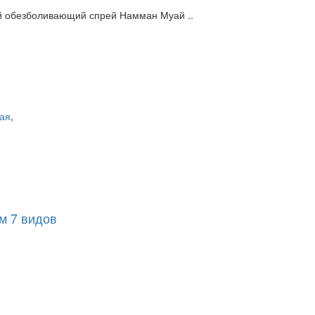
 обезболивающий спрей Намман Муай ..
кая
,
м 7 видов