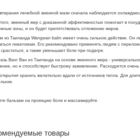
втирания лечебной змеиной мази сначала наблюдается охлаждаю
того, змеиный жир с доказанной эффективностью помогает в похуд
мные зоны, и он будет препятствовать отложению жиров.
м из Таиланда Wangwan balm имеет очень сильное действие. Он ле
аться гематомам. Его рекомендовано применять людям с перелома
 срастаться, а также уменьшает боли при подагре.
мазь Ванг Ван из Таиланда на основе змеиного жира - универсально
ение, но и способствует быстрому заживлению. Расходуется очень
открытия хранить желательно вдали от источников тепла. Для длите
льник.
те бальзам на проекцию боли и массажируйте.
омендуемые товары