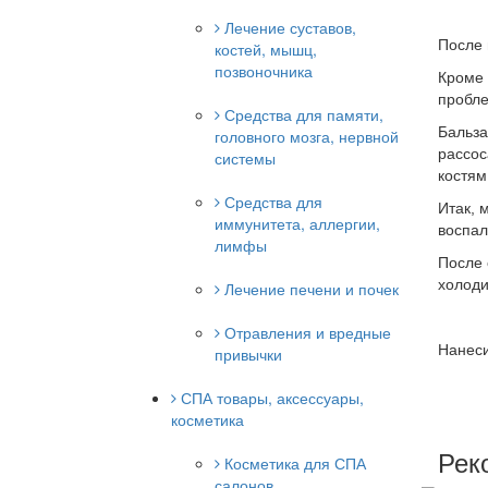
Лечение суставов,
После 
костей, мышц,
позвоночника
Кроме 
пробле
Средства для памяти,
Бальза
головного мозга, нервной
рассос
системы
костям
Средства для
Итак, 
иммунитета, аллергии,
воспал
лимфы
После 
холоди
Лечение печени и почек
Отравления и вредные
Нанеси
привычки
СПА товары, аксессуары,
косметика
Рек
Косметика для СПА
салонов