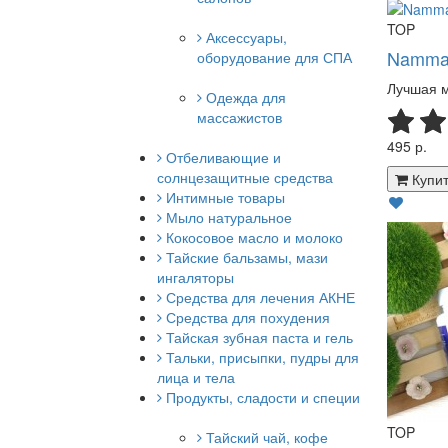
TOP
Аксессуары,
Namman
оборудование для СПА
Лучшая м
Одежда для
массажистов
495 р.
Отбеливающие и
солнцезащитные средства
Купит
Интимные товары
Мыло натуральное
Кокосовое масло и молоко
Тайские бальзамы, мази
ингаляторы
Средства для лечения АКНЕ
Средства для похудения
Тайская зубная паста и гель
Тальки, присыпки, пудры для
лица и тела
Продукты, сладости и специи
TOP
Тайский чай, кофе