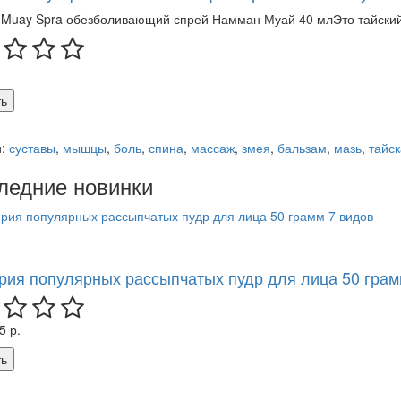
Muay Spra обезболивающий спрей Намман Муай 40 млЭто тайский
ь
и:
суставы
,
мышцы
,
боль
,
спина
,
массаж
,
змея
,
бальзам
,
мазь
,
тайс
ледние новинки
ерия популярных рассыпчатых пудр для лица 50 грам
5 р.
ь