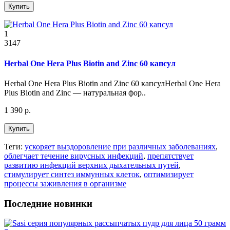
Купить
1
3147
Herbal One Hera Plus Biotin and Zinc 60 капсул
Herbal One Hera Plus Biotin and Zinc 60 капсулHerbal One Hera
Plus Biotin and Zinc — натуральная фор..
1 390 р.
Купить
Теги:
ускоряет выздоровление при различных заболеваниях
,
облегчает течение вирусных инфекций
,
препятствует
развитию инфекций верхних дыхательных путей
,
стимулирует синтез иммунных клеток
,
оптимизирует
процессы заживления в организме
Последние новинки