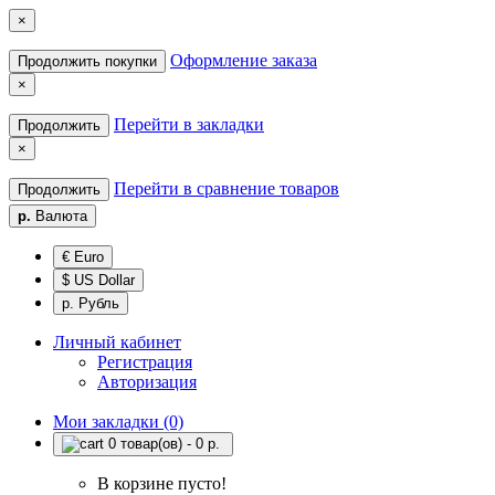
×
Оформление заказа
Продолжить покупки
×
Перейти в закладки
Продолжить
×
Перейти в сравнение товаров
Продолжить
р.
Валюта
€ Euro
$ US Dollar
р. Рубль
Личный кабинет
Регистрация
Авторизация
Мои закладки (0)
0 товар(ов) - 0 р.
В корзине пусто!