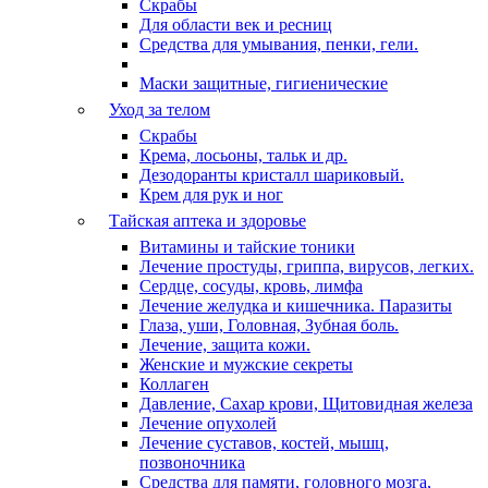
Скрабы
Для области век и ресниц
Средства для умывания, пенки, гели.
Маски защитные, гигиенические
Уход за телом
Скрабы
Крема, лосьоны, тальк и др.
Дезодоранты кристалл шариковый.
Крем для рук и ног
Тайская аптека и здоровье
Витамины и тайские тоники
Лечение простуды, гриппа, вирусов, легких.
Сердце, сосуды, кровь, лимфа
Лечение желудка и кишечника. Паразиты
Глаза, уши, Головная, Зубная боль.
Лечение, защита кожи.
Женские и мужские секреты
Коллаген
Давление, Сахар крови, Щитовидная железа
Лечение опухолей
Лечение суставов, костей, мышц,
позвоночника
Средства для памяти, головного мозга,