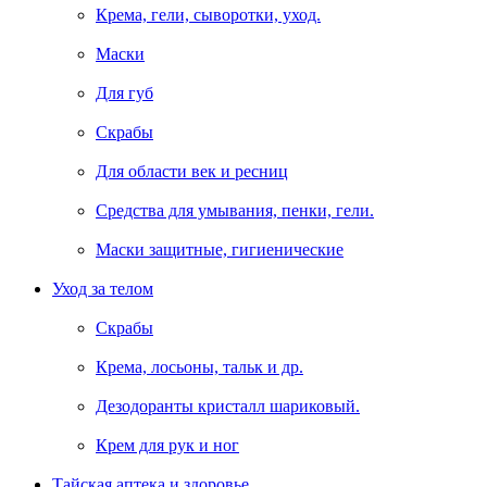
Крема, гели, сыворотки, уход.
Маски
Для губ
Скрабы
Для области век и ресниц
Средства для умывания, пенки, гели.
Маски защитные, гигиенические
Уход за телом
Скрабы
Крема, лосьоны, тальк и др.
Дезодоранты кристалл шариковый.
Крем для рук и ног
Тайская аптека и здоровье