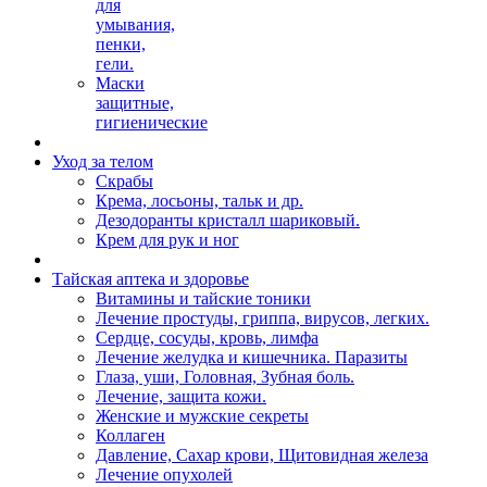
для
умывания,
пенки,
гели.
Маски
защитные,
гигиенические
Уход за телом
Скрабы
Крема, лосьоны, тальк и др.
Дезодоранты кристалл шариковый.
Крем для рук и ног
Тайская аптека и здоровье
Витамины и тайские тоники
Лечение простуды, гриппа, вирусов, легких.
Сердце, сосуды, кровь, лимфа
Лечение желудка и кишечника. Паразиты
Глаза, уши, Головная, Зубная боль.
Лечение, защита кожи.
Женские и мужские секреты
Коллаген
Давление, Сахар крови, Щитовидная железа
Лечение опухолей