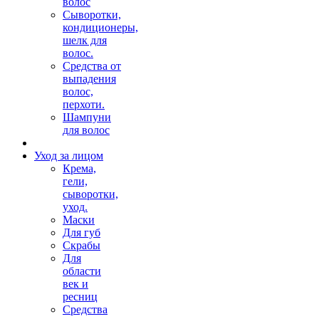
волос
Сыворотки,
кондиционеры,
шелк для
волос.
Средства от
выпадения
волос,
перхоти.
Шампуни
для волос
Уход за лицом
Крема,
гели,
сыворотки,
уход.
Маски
Для губ
Скрабы
Для
области
век и
ресниц
Средства