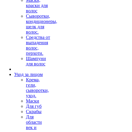
Маски,
краски для
волос
Сыворотки,
кондиционеры,
шелк для
волос.
Средства от
выпадения
волос,
перхоти.
Шампуни
для волос
Уход за лицом
Крема,
гели,
сыворотки,
уход.
Маски
Для губ
Скрабы
Для
области
век и