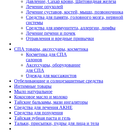
Давление, Сахар крови, Щитовидная железа
Лечение опухолей
Лечение суставов, костей, мышц, позвоночника
Средства для памяти, головного мозга, нервной
системы
Средства для иммунитета, аллергии, лимфы
Лечение печени и почек
Отравления и вредные привычки
СПА товары, аксессуары, косметика
Косметика для СПА
салонов
Аксессуары, оборудование
для СПА
Одежда для массажистов
Отбеливающие и солнцезащитные средства
Интимные товары
Мыло натуральное
Кокосовое масло и молоко
Тайские бальзамы, мази ингаляторы
Средства для лечения АКНЕ
Средства для похудения
Тайская зубная паста и гель
Тальки, присыпки, пудры для лица и тела