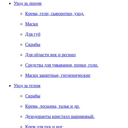
Уход за лицом
Крема, гели, сыворотки, уход.
Маски
Для губ
Скрабы
Для области век и ресниц
Средства для умывания, пенки, гели.
Маски защитные, гигиенические
Уход за телом
Скрабы
Крема, лосьоны, тальк и др.
Дезодоранты кристалл шариковый.
Крем для рук и ног