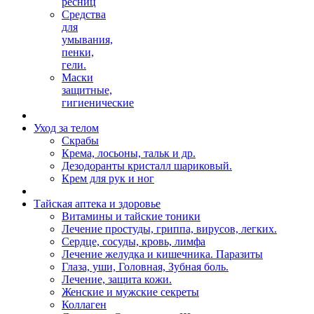
ресниц
Средства
для
умывания,
пенки,
гели.
Маски
защитные,
гигиенические
Уход за телом
Скрабы
Крема, лосьоны, тальк и др.
Дезодоранты кристалл шариковый.
Крем для рук и ног
Тайская аптека и здоровье
Витамины и тайские тоники
Лечение простуды, гриппа, вирусов, легких.
Сердце, сосуды, кровь, лимфа
Лечение желудка и кишечника. Паразиты
Глаза, уши, Головная, Зубная боль.
Лечение, защита кожи.
Женские и мужские секреты
Коллаген