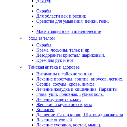
Для губ
Скрабы
Для области век и ресниц
Средства для умывания, пенки, гели.
Маски защитные, гигиенические
Уход за телом
Скрабы
Крема, лосьоны, тальк и др.
Дезодоранты кристалл шариковый.
Крем для рук и ног
Тайская аптека и здоровье
Витамины и тайские тоники
Лечение простуды, гриппа, вирусов, легких.
Сердце, сосуды, кровь, лимфа
Лечение желудка и кишечника. Паразиты
Глаза, уши, Головная, Зубная боль.
Лечение, защита кожи.
Женские и мужские секреты
Коллаген
Давление, Сахар крови, Щитовидная железа
Лечение опухолей
Лечение суставов, костей, мышц,