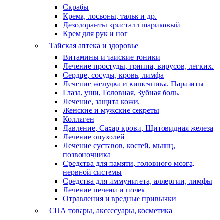
Скрабы
Крема, лосьоны, тальк и др.
Дезодоранты кристалл шариковый.
Крем для рук и ног
Тайская аптека и здоровье
Витамины и тайские тоники
Лечение простуды, гриппа, вирусов, легких.
Сердце, сосуды, кровь, лимфа
Лечение желудка и кишечника. Паразиты
Глаза, уши, Головная, Зубная боль.
Лечение, защита кожи.
Женские и мужские секреты
Коллаген
Давление, Сахар крови, Щитовидная железа
Лечение опухолей
Лечение суставов, костей, мышц,
позвоночника
Средства для памяти, головного мозга,
нервной системы
Средства для иммунитета, аллергии, лимфы
Лечение печени и почек
Отравления и вредные привычки
СПА товары, аксессуары, косметика