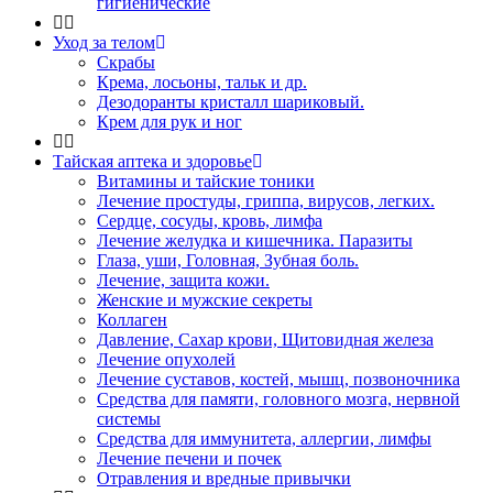
гигиенические
Уход за телом
Скрабы
Крема, лосьоны, тальк и др.
Дезодоранты кристалл шариковый.
Крем для рук и ног
Тайская аптека и здоровье
Витамины и тайские тоники
Лечение простуды, гриппа, вирусов, легких.
Сердце, сосуды, кровь, лимфа
Лечение желудка и кишечника. Паразиты
Глаза, уши, Головная, Зубная боль.
Лечение, защита кожи.
Женские и мужские секреты
Коллаген
Давление, Сахар крови, Щитовидная железа
Лечение опухолей
Лечение суставов, костей, мышц, позвоночника
Средства для памяти, головного мозга, нервной
системы
Средства для иммунитета, аллергии, лимфы
Лечение печени и почек
Отравления и вредные привычки