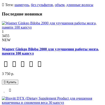
Теги:
шампунь
,
без сульфатов
,
объем
,
длинные волосы
Последние новинки
1
3455
NEW
Wagner Ginkgo Biloba 2000 для улучшения работы мозга,
памяти 100 капсул
3 750 р.
Купить