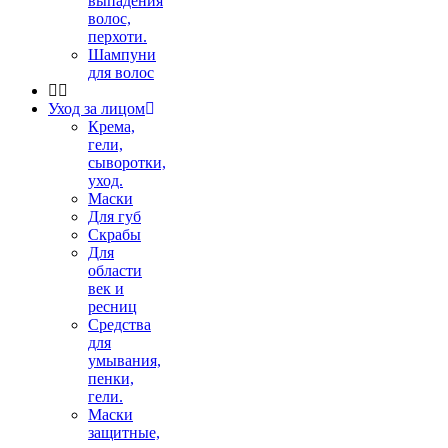
выпадения
волос,
перхоти.
Шампуни
для волос
Уход за лицом
Крема,
гели,
сыворотки,
уход.
Маски
Для губ
Скрабы
Для
области
век и
ресниц
Средства
для
умывания,
пенки,
гели.
Маски
защитные,