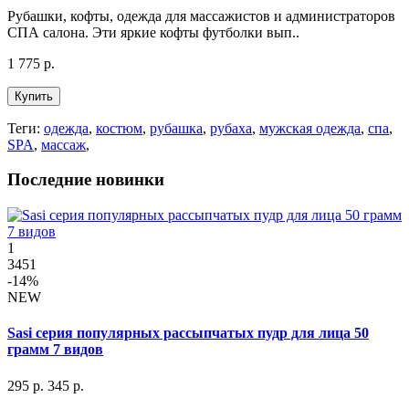
Рубашки, кофты, одежда для массажистов и администраторов
СПА салона. Эти яркие кофты футболки вып..
1 775 р.
Купить
Теги:
одежда
,
костюм
,
рубашка
,
рубаха
,
мужская одежда
,
спа
,
SPA
,
массаж
,
Последние новинки
1
3451
-14%
NEW
Sasi серия популярных рассыпчатых пудр для лица 50
грамм 7 видов
295 р.
345 р.