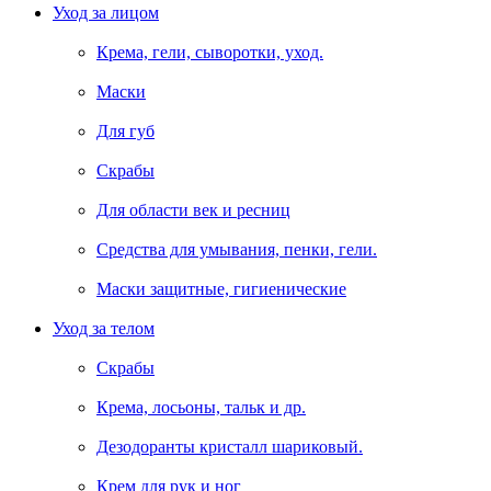
Уход за лицом
Крема, гели, сыворотки, уход.
Маски
Для губ
Скрабы
Для области век и ресниц
Средства для умывания, пенки, гели.
Маски защитные, гигиенические
Уход за телом
Скрабы
Крема, лосьоны, тальк и др.
Дезодоранты кристалл шариковый.
Крем для рук и ног