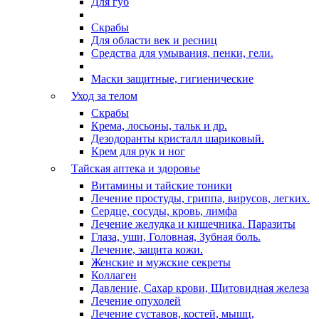
Для губ
Скрабы
Для области век и ресниц
Средства для умывания, пенки, гели.
Маски защитные, гигиенические
Уход за телом
Скрабы
Крема, лосьоны, тальк и др.
Дезодоранты кристалл шариковый.
Крем для рук и ног
Тайская аптека и здоровье
Витамины и тайские тоники
Лечение простуды, гриппа, вирусов, легких.
Сердце, сосуды, кровь, лимфа
Лечение желудка и кишечника. Паразиты
Глаза, уши, Головная, Зубная боль.
Лечение, защита кожи.
Женские и мужские секреты
Коллаген
Давление, Сахар крови, Щитовидная железа
Лечение опухолей
Лечение суставов, костей, мышц,