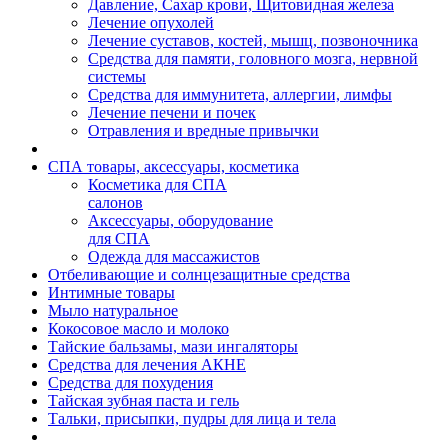
Давление, Сахар крови, Щитовидная железа
Лечение опухолей
Лечение суставов, костей, мышц, позвоночника
Средства для памяти, головного мозга, нервной
системы
Средства для иммунитета, аллергии, лимфы
Лечение печени и почек
Отравления и вредные привычки
СПА товары, аксессуары, косметика
Косметика для СПА
салонов
Аксессуары, оборудование
для СПА
Одежда для массажистов
Отбеливающие и солнцезащитные средства
Интимные товары
Мыло натуральное
Кокосовое масло и молоко
Тайские бальзамы, мази ингаляторы
Средства для лечения АКНЕ
Средства для похудения
Тайская зубная паста и гель
Тальки, присыпки, пудры для лица и тела