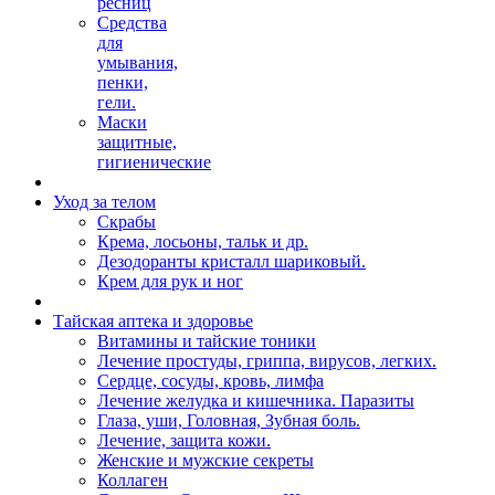
ресниц
Средства
для
умывания,
пенки,
гели.
Маски
защитные,
гигиенические
Уход за телом
Скрабы
Крема, лосьоны, тальк и др.
Дезодоранты кристалл шариковый.
Крем для рук и ног
Тайская аптека и здоровье
Витамины и тайские тоники
Лечение простуды, гриппа, вирусов, легких.
Сердце, сосуды, кровь, лимфа
Лечение желудка и кишечника. Паразиты
Глаза, уши, Головная, Зубная боль.
Лечение, защита кожи.
Женские и мужские секреты
Коллаген