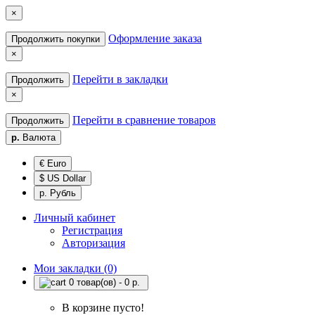
×
Оформление заказа
Продолжить покупки
×
Перейти в закладки
Продолжить
×
Перейти в сравнение товаров
Продолжить
р.
Валюта
€ Euro
$ US Dollar
р. Рубль
Личный кабинет
Регистрация
Авторизация
Мои закладки (0)
0 товар(ов) - 0 р.
В корзине пусто!