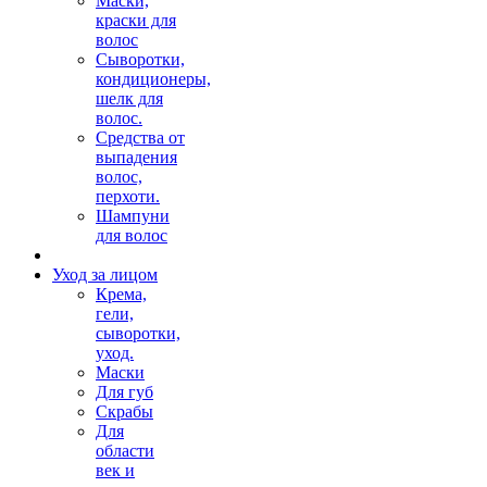
Маски,
краски для
волос
Сыворотки,
кондиционеры,
шелк для
волос.
Средства от
выпадения
волос,
перхоти.
Шампуни
для волос
Уход за лицом
Крема,
гели,
сыворотки,
уход.
Маски
Для губ
Скрабы
Для
области
век и