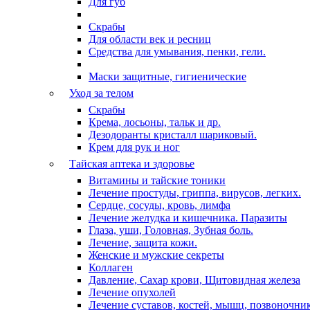
Для губ
Скрабы
Для области век и ресниц
Средства для умывания, пенки, гели.
Маски защитные, гигиенические
Уход за телом
Скрабы
Крема, лосьоны, тальк и др.
Дезодоранты кристалл шариковый.
Крем для рук и ног
Тайская аптека и здоровье
Витамины и тайские тоники
Лечение простуды, гриппа, вирусов, легких.
Сердце, сосуды, кровь, лимфа
Лечение желудка и кишечника. Паразиты
Глаза, уши, Головная, Зубная боль.
Лечение, защита кожи.
Женские и мужские секреты
Коллаген
Давление, Сахар крови, Щитовидная железа
Лечение опухолей
Лечение суставов, костей, мышц, позвоночни