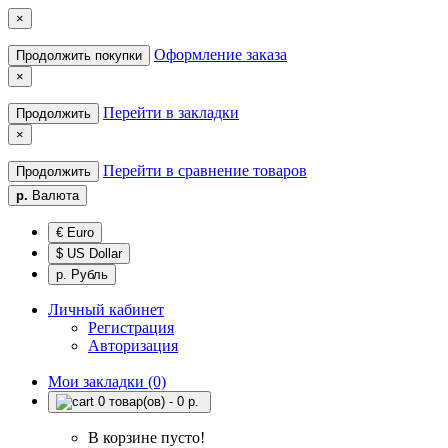
×
Оформление заказа
Продолжить покупки
×
Перейти в закладки
Продолжить
×
Перейти в сравнение товаров
Продолжить
р.
Валюта
€ Euro
$ US Dollar
р. Рубль
Личный кабинет
Регистрация
Авторизация
Мои закладки (0)
0 товар(ов) - 0 р.
В корзине пусто!