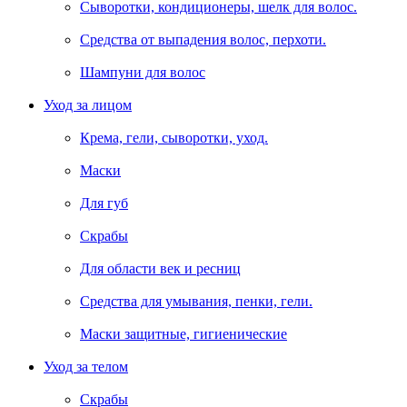
Сыворотки, кондиционеры, шелк для волос.
Средства от выпадения волос, перхоти.
Шампуни для волос
Уход за лицом
Крема, гели, сыворотки, уход.
Маски
Для губ
Скрабы
Для области век и ресниц
Средства для умывания, пенки, гели.
Маски защитные, гигиенические
Уход за телом
Скрабы