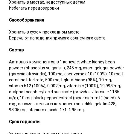
Хранить в местах, недоступных детям
Избегать передозировки
Способ хранения
Хранить в сухом прохладном месте
Беречь от попадания прямого солнечного света
Состав
Активных компонентов в 1 капсуле: white kidney bean
powder (phaseolus vulgaris l.), 245 mg; asam gelugur powder
(garcinia atroviridis), 100 mg; coenzyme q10 (100%), 10 mg; l-
carnitine l-tartrate, 500 mg; l-glutathione (98%), 10 mg;
vitamin b12 (100%), 0.002 mg; vitamin c (100%), 19.998 mg;
d-alpha tocopheryl acid succinate (provides vitamin e 1185
iu/g), 10 mg; black pepper extract (piper nigrum l.) (seed), 5
mg., вспомогательных компонентов: edible gelatin 428,
98.05 mg; titanium dioxide 171, 1.95 mg.
Срок годности
Указан производителем на упаковке