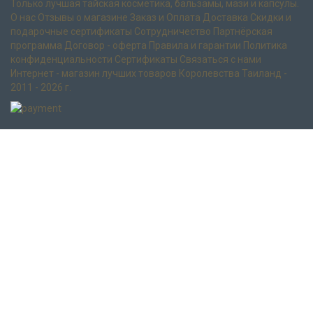
Только лучшая тайская косметика, бальзамы, мази и капсулы.
О нас
Отзывы о магазине
Заказ и Оплата
Доставка
Скидки и
подарочные сертификаты
Сотрудничество
Партнёрская
программа
Договор - оферта
Правила и гарантии
Политика
конфиденциальности
Сертификаты
Связаться с нами
Интернет - магазин лучших товаров Королевства Таиланд -
2011 - 2026 г.