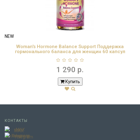
NEW
Woman's Hormone Balance Support Поддержка
гормонального баланса для женщин 60 капсул
1 290 р.
Купить
КОНТАКТЫ
MAX
Telegram