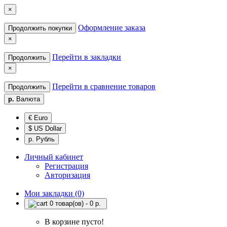
×
Оформление заказа
Продолжить покупки
×
Перейти в закладки
Продолжить
×
Перейти в сравнение товаров
Продолжить
р.
Валюта
€ Euro
$ US Dollar
р. Рубль
Личный кабинет
Регистрация
Авторизация
Мои закладки (0)
0 товар(ов) - 0 р.
В корзине пусто!