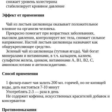
снижает уровень холестерина
стабилизирует кровяное давление
Эффект от применения
Чай из листьев шелковицы оказывает положительное
влияние на организм человека.
Прекрасно помогает при возрастных заболеваниях,
высоком давлении, контролирует вес тела, снимает сильное
напряжение. Настой листьев шелковицы назначают как
общеукрепляющее средство.
Зеленый чай из шелковицы (тутовая ягода). Чай богат
минералами и витаминами, в т.ч. кальцием, калием,
сульфатом железа, цинком, витаминами A, B1, B2, C,
аминокислотами и антиоксидантами.
Способ применения
1 фильтр-пакет чая залить 200 мл. горячей, но не кипящей
воды, дать настояться 7-10 минут
Употреблять 2-3 — раза в день
Не содержит кофеина, искусственных красителей добавок и
консервантов
Противопоказания