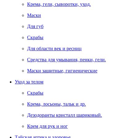
Крема, гели, сыворотки, уход.
Маски
Для губ
Скрабы
Для области век и ресниц
Средства для умывания, пенки, гели.
Маски защитные, гигиенические
Уход за телом
Скрабы
Крема, лосьоны, тальк и др.
Дезодоранты кристалл шариковый.
Крем для рук и ног
Тайская аптека и здоровье