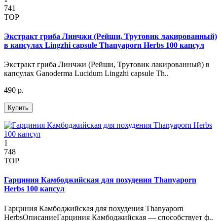
741
TOP
Экстракт гриба Линчжи (Рейши, Трутовик лакированный)
в капсулах Lingzhi capsule Thanyaporn Herbs 100 капсул
Экстракт гриба Линчжи (Рейши, Трутовик лакированный) в
капсулах Ganoderma Lucidum Lingzhi capsule Th..
490 р.
Купить
1
748
TOP
Гарциния Камбоджийская для похудения Thanyaporn
Herbs 100 капсул
Гарциния Камбоджийская для похудения Thanyaporn
HerbsОписаниеГарциния Камбоджийская — способствует ф..