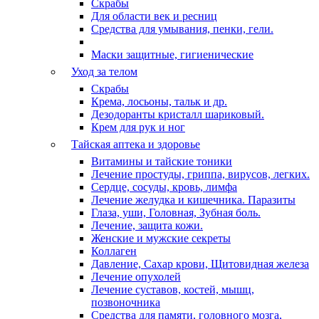
Скрабы
Для области век и ресниц
Средства для умывания, пенки, гели.
Маски защитные, гигиенические
Уход за телом
Скрабы
Крема, лосьоны, тальк и др.
Дезодоранты кристалл шариковый.
Крем для рук и ног
Тайская аптека и здоровье
Витамины и тайские тоники
Лечение простуды, гриппа, вирусов, легких.
Сердце, сосуды, кровь, лимфа
Лечение желудка и кишечника. Паразиты
Глаза, уши, Головная, Зубная боль.
Лечение, защита кожи.
Женские и мужские секреты
Коллаген
Давление, Сахар крови, Щитовидная железа
Лечение опухолей
Лечение суставов, костей, мышц,
позвоночника
Средства для памяти, головного мозга,