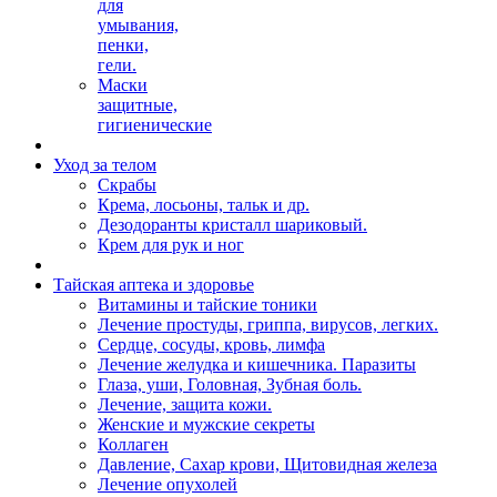
для
умывания,
пенки,
гели.
Маски
защитные,
гигиенические
Уход за телом
Скрабы
Крема, лосьоны, тальк и др.
Дезодоранты кристалл шариковый.
Крем для рук и ног
Тайская аптека и здоровье
Витамины и тайские тоники
Лечение простуды, гриппа, вирусов, легких.
Сердце, сосуды, кровь, лимфа
Лечение желудка и кишечника. Паразиты
Глаза, уши, Головная, Зубная боль.
Лечение, защита кожи.
Женские и мужские секреты
Коллаген
Давление, Сахар крови, Щитовидная железа
Лечение опухолей