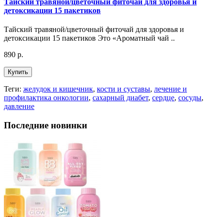
Тайский травяной/цветочный фиточай для здоровья и
детоксикации 15 пакетиков
Тайский травяной/цветочный фиточай для здоровья и
детоксикации 15 пакетиков Это «Ароматный чай ..
890 р.
Купить
Теги:
желудок и кишечник
,
кости и суставы
,
лечение и
профилактика онкологии
,
сахарный диабет
,
сердце
,
сосуды
,
давление
Последние новинки