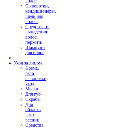
волос
Сыворотки,
кондиционеры,
шелк для
волос.
Средства от
выпадения
волос,
перхоти.
Шампуни
для волос
Уход за лицом
Крема,
гели,
сыворотки,
уход.
Маски
Для губ
Скрабы
Для
области
век и
ресниц
Средства