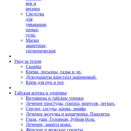
век и
ресниц
Средства
для
умывания,
пенки,
гели.
Маски
защитные,
гигиенические
Уход за телом
Скрабы
Крема, лосьоны, тальк и др.
Дезодоранты кристалл шариковый.
Крем для рук и ног
Тайская аптека и здоровье
Витамины и тайские тоники
Лечение простуды, гриппа, вирусов, легких.
Сердце, сосуды, кровь, лимфа
Лечение желудка и кишечника. Паразиты
Глаза, уши, Головная, Зубная боль.
Лечение, защита кожи.
Женские и мужские секреты