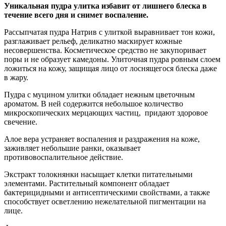
Уникальная пудра улитка избавит от лишнего блеска в
течение всего дня и снимет воспаление.
Рассыпчатая пудра Натрив с улиткой выравнивает тон кожи,
разглаживает рельеф, деликатно маскирует кожные
несовершенства. Косметическое средство не закупоривает
поры и не образует камедоны. Улиточная пудра ровным слоем
ложиться на кожу, защищая лицо от лоснящегося блеска даже
в жару.
Пудра с муцином улитки обладает нежным цветочным
ароматом. В ней содержится небольшое количество
микроскопических мерцающих частиц, придают здоровое
свечение.
Алое вера устраняет воспаления и раздражения на коже,
заживляет небольшие ранки, оказывает
противовоспалительное действие.
Экстракт толокнянки насыщает клетки питательными
элементами. Растительный компонент обладает
бактерицидными и антисептическими свойствами, а также
способствует осветлению нежелательной пигментации на
лице.