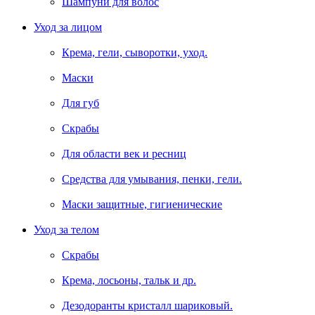
Шампуни для волос
Уход за лицом
Крема, гели, сыворотки, уход.
Маски
Для губ
Скрабы
Для области век и ресниц
Средства для умывания, пенки, гели.
Маски защитные, гигиенические
Уход за телом
Скрабы
Крема, лосьоны, тальк и др.
Дезодоранты кристалл шариковый.