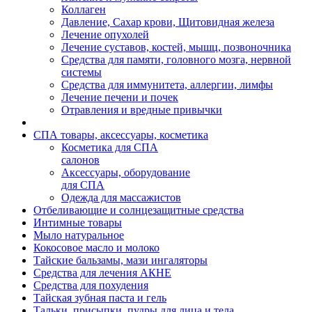
Коллаген
Давление, Сахар крови, Щитовидная железа
Лечение опухолей
Лечение суставов, костей, мышц, позвоночника
Средства для памяти, головного мозга, нервной
системы
Средства для иммунитета, аллергии, лимфы
Лечение печени и почек
Отравления и вредные привычки
СПА товары, аксессуары, косметика
Косметика для СПА
салонов
Аксессуары, оборудование
для СПА
Одежда для массажистов
Отбеливающие и солнцезащитные средства
Интимные товары
Мыло натуральное
Кокосовое масло и молоко
Тайские бальзамы, мази ингаляторы
Средства для лечения АКНЕ
Средства для похудения
Тайская зубная паста и гель
Тальки, присыпки, пудры для лица и тела