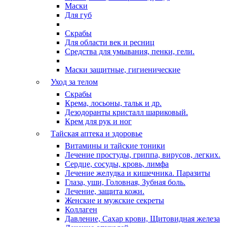
Маски
Для губ
Скрабы
Для области век и ресниц
Средства для умывания, пенки, гели.
Маски защитные, гигиенические
Уход за телом
Скрабы
Крема, лосьоны, тальк и др.
Дезодоранты кристалл шариковый.
Крем для рук и ног
Тайская аптека и здоровье
Витамины и тайские тоники
Лечение простуды, гриппа, вирусов, легких.
Сердце, сосуды, кровь, лимфа
Лечение желудка и кишечника. Паразиты
Глаза, уши, Головная, Зубная боль.
Лечение, защита кожи.
Женские и мужские секреты
Коллаген
Давление, Сахар крови, Щитовидная железа