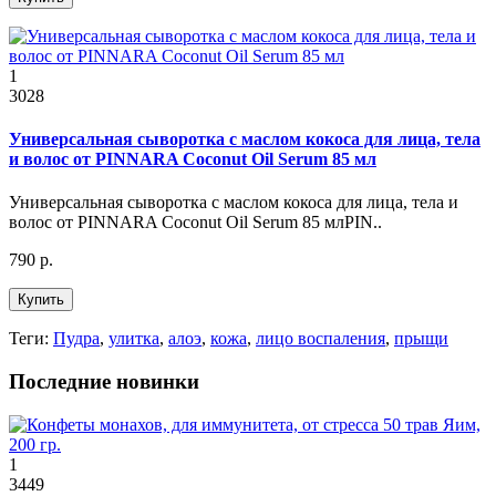
1
3028
Универсальная сыворотка с маслом кокоса для лица, тела
и волос от PINNARA Coconut Oil Serum 85 мл
Универсальная сыворотка с маслом кокоса для лица, тела и
волос от PINNARA Coconut Oil Serum 85 млPIN..
790 р.
Купить
Теги:
Пудра
,
улитка
,
алоэ
,
кожа
,
лицо воспаления
,
прыщи
Последние новинки
1
3449