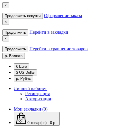
×
Оформление заказа
Продолжить покупки
×
Перейти в закладки
Продолжить
×
Перейти в сравнение товаров
Продолжить
р.
Валюта
€ Euro
$ US Dollar
р. Рубль
Личный кабинет
Регистрация
Авторизация
Мои закладки (0)
0 товар(ов) - 0 р.