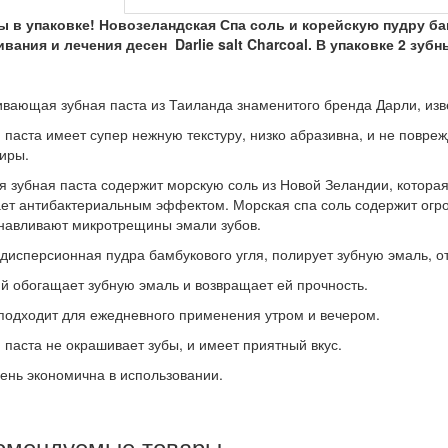
ы в упаковке! Новозеландская Спа соль и корейскую пудру ба
вания и лечения десен Darlie salt Charcoal. В упаковке 2 зубн
вающая зубная паста из Таиланда знаменитого бренда Дарли, изве
 паста имеет супер нежную текстуру, низко абразивна, и не повреж
иры.
я зубная паста содержит морскую соль из Новой Зеландии, которая
ет антибактериальным эффектом. Морская спа соль содержит огр
навливают микротрещины эмали зубов.
дисперсионная пудра бамбукового угля, полирует зубную эмаль, о
й обогащает зубную эмаль и возвращает ей прочность.
подходит для ежедневного применения утром и вечером.
 паста не окрашивает зубы, и имеет приятный вкус.
ень экономична в использовании.
омендуемые товары