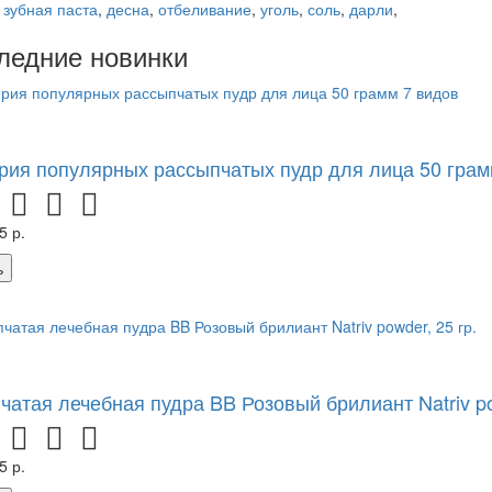
:
зубная паста
,
десна
,
отбеливание
,
уголь
,
соль
,
дарли
,
ледние новинки
ерия популярных рассыпчатых пудр для лица 50 грам
5 р.
ь
чатая лечебная пудра BB Розовый брилиант Natriv po
5 р.