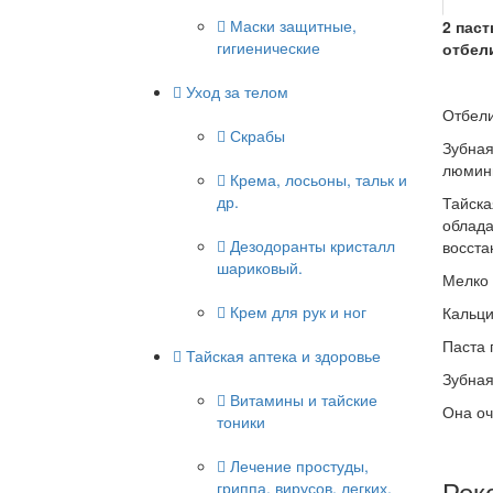
Маски защитные,
2 паст
гигиенические
отбели
Уход за телом
Отбели
Скрабы
Зубная
люмин
Крема, лосьоны, тальк и
др.
Тайска
облада
Дезодоранты кристалл
восста
шариковый.
Мелко 
Крем для рук и ног
Кальци
Паста 
Тайская аптека и здоровье
Зубная
Витамины и тайские
Она оч
тоники
Лечение простуды,
Рек
гриппа, вирусов, легких.