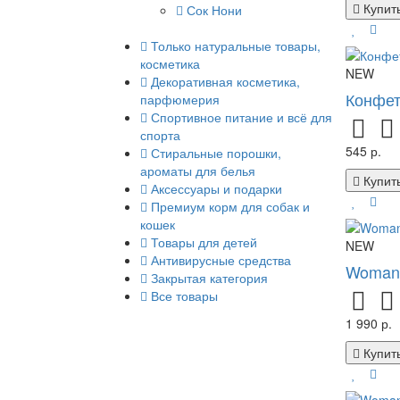
Купит
Сок Нони
Только натуральные товары,
косметика
NEW
Декоративная косметика,
Конфет
парфюмерия
Спортивное питание и всё для
спорта
545 р.
Стиральные порошки,
ароматы для белья
Купит
Аксессуары и подарки
Премиум корм для собак и
кошек
Товары для детей
NEW
Антивирусные средства
Woman'
Закрытая категория
Все товары
1 990 р.
Купит