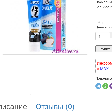
Начислим
Вес: 355 г
570 р.
Цена в б
Купить
Информа
и
MAX
Поделитьс
писание
Отзывы (0)