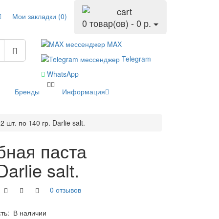
Мои закладки (0)
0 товар(ов) - 0 р.
MAX
Telegram
WhatsApp
Бренды
Информация
т. по 140 гр. Darlie salt.
бная паста
arlie salt.
0 отзывов
сть:
В наличии