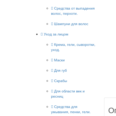
Средства от выпадения
волос, перхоти.
Шампуни для волос
Уход за лицом
Крема, гели, сыворотки,
уход.
Маски
Для губ
Скрабы
Для области век и
ресниц
Средства для
О
умывания, пенки, гели.