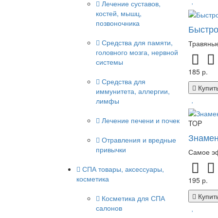
Лечение суставов,
костей, мышц,
позвоночника
Быстро
Средства для памяти,
Травяные
головного мозга, нервной
системы
185 р.
Средства для
Купит
иммунитета, аллергии,
лимфы
Лечение печени и почек
TOP
Знамен
Отравления и вредные
привычки
Самое эф
СПА товары, аксессуары,
косметика
195 р.
Купит
Косметика для СПА
салонов