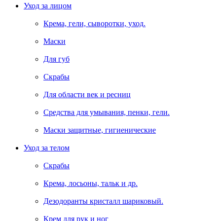
Уход за лицом
Крема, гели, сыворотки, уход.
Маски
Для губ
Скрабы
Для области век и ресниц
Средства для умывания, пенки, гели.
Маски защитные, гигиенические
Уход за телом
Скрабы
Крема, лосьоны, тальк и др.
Дезодоранты кристалл шариковый.
Крем для рук и ног