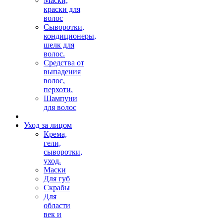
Маски,
краски для
волос
Сыворотки,
кондиционеры,
шелк для
волос.
Средства от
выпадения
волос,
перхоти.
Шампуни
для волос
Уход за лицом
Крема,
гели,
сыворотки,
уход.
Маски
Для губ
Скрабы
Для
области
век и