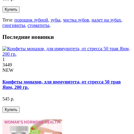
Купить
Теги:
порошок зубной
,
зубы
,
чистка зубов
,
налет на зубах
,
гингивиты
,
стоматиты
,
Последние новинки
1
3449
NEW
Конфеты монахов, для иммунитета, от стресса 50 трав
Яим, 200 гр.
545 р.
Купить