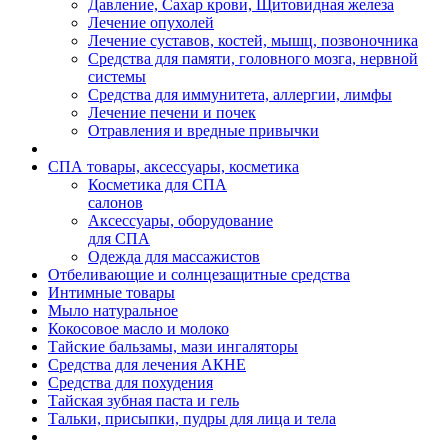
Давление, Сахар крови, Щитовидная железа
Лечение опухолей
Лечение суставов, костей, мышц, позвоночника
Средства для памяти, головного мозга, нервной
системы
Средства для иммунитета, аллергии, лимфы
Лечение печени и почек
Отравления и вредные привычки
СПА товары, аксессуары, косметика
Косметика для СПА
салонов
Аксессуары, оборудование
для СПА
Одежда для массажистов
Отбеливающие и солнцезащитные средства
Интимные товары
Мыло натуральное
Кокосовое масло и молоко
Тайские бальзамы, мази ингаляторы
Средства для лечения АКНЕ
Средства для похудения
Тайская зубная паста и гель
Тальки, присыпки, пудры для лица и тела