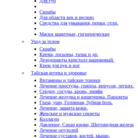
Для губ
Скрабы
Для области век и ресниц
Средства для умывания, пенки, гели.
Маски защитные, гигиенические
Уход за телом
Скрабы
Крема, лосьоны, тальк и др.
Дезодоранты кристалл шариковый.
Крем для рук и ног
Тайская аптека и здоровье
Витамины и тайские тоники
Лечение простуды, гриппа, вирусов, легких.
Сердце, сосуды, кровь, лимфа
Лечение желудка и кишечника. Паразиты
Глаза, уши, Головная, Зубная боль.
Лечение, защита кожи.
Женские и мужские секреты
Коллаген
Давление, Сахар крови, Щитовидная железа
Лечение опухолей
Лечение суставов, костей, мышц,