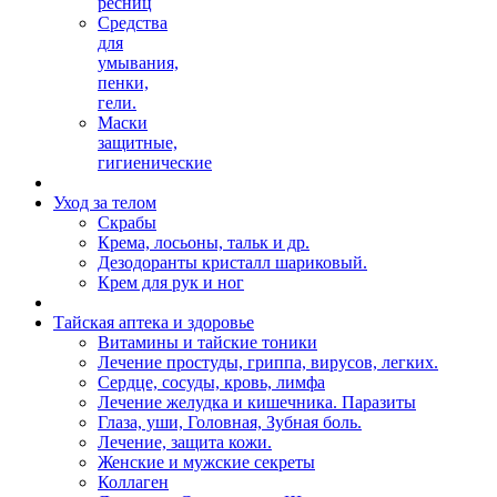
ресниц
Средства
для
умывания,
пенки,
гели.
Маски
защитные,
гигиенические
Уход за телом
Скрабы
Крема, лосьоны, тальк и др.
Дезодоранты кристалл шариковый.
Крем для рук и ног
Тайская аптека и здоровье
Витамины и тайские тоники
Лечение простуды, гриппа, вирусов, легких.
Сердце, сосуды, кровь, лимфа
Лечение желудка и кишечника. Паразиты
Глаза, уши, Головная, Зубная боль.
Лечение, защита кожи.
Женские и мужские секреты
Коллаген