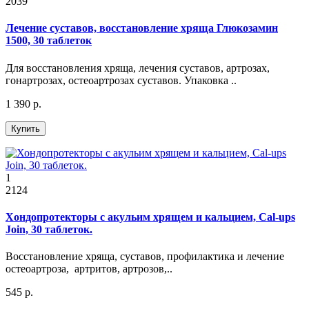
2039
Лечение суставов, восстановление хряща Глюкозамин
1500, 30 таблеток
Для восстановления хряща, лечения суставов, артрозах,
гонартрозах, остеоартрозах суставов. Упаковка ..
1 390 р.
Купить
1
2124
Хондопротекторы с акульим хрящем и кальцием, Cal-ups
Join, 30 таблеток.
Восстановление хряща, суставов, профилактика и лечение
остеоартроза, артритов, артрозов,..
545 р.