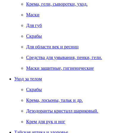
Крема, гели, сыворотки, уход.
Маски
Для губ
Скрабы
Для области век и ресниц
Средства для умывания, пенки, гели.
Маски защитные, гигиенические
Уход за телом
Скрабы
Крема, лосьоны, тальк и др.
Дезодоранты кристалл шариковый.
Крем для рук и ног
Тайская аптека и здоровье