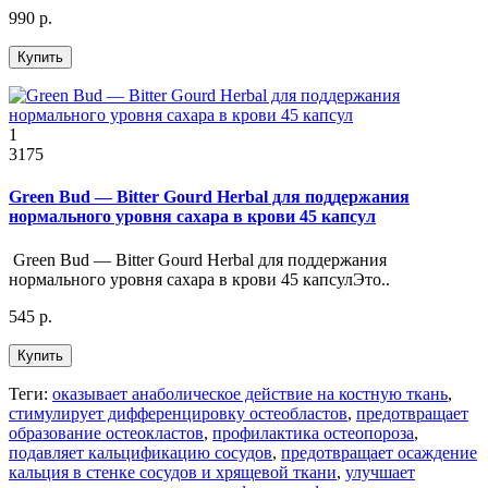
990 р.
Купить
1
3175
Green Bud — Bitter Gourd Herbal для поддержания
нормального уровня сахара в крови 45 капсул
Green Bud — Bitter Gourd Herbal для поддержания
нормального уровня сахара в крови 45 капсулЭто..
545 р.
Купить
Теги:
оказывает анаболическое действие на костную ткань
,
стимулирует дифференцировку остеобластов
,
предотвращает
образование остеокластов
,
профилактика остеопороза
,
подавляет кальцификацию сосудов
,
предотвращает осаждение
кальция в стенке сосудов и хрящевой ткани
,
улучшает