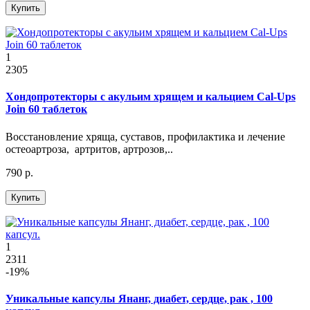
Купить
1
2305
Хондопротекторы с акульим хрящем и кальцием Cal-Ups
Join 60 таблеток
Восстановление хряща, суставов, профилактика и лечение
остеоартроза, артритов, артрозов,..
790 р.
Купить
1
2311
-19%
Уникальные капсулы Янанг, диабет, сердце, рак , 100