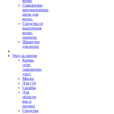
волос
Сыворотки,
кондиционеры,
шелк для
волос.
Средства от
выпадения
волос,
перхоти.
Шампуни
для волос
Уход за лицом
Крема,
гели,
сыворотки,
уход.
Маски
Для губ
Скрабы
Для
области
век и
ресниц
Средства