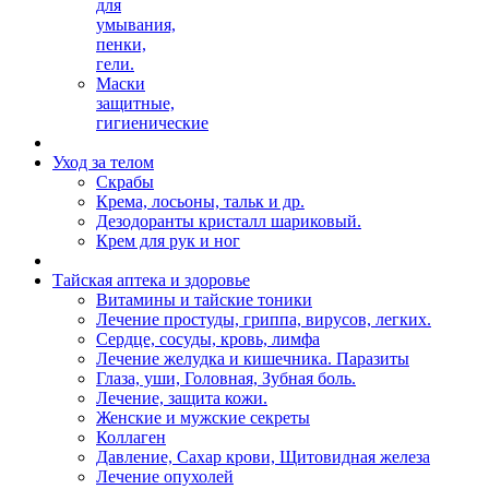
для
умывания,
пенки,
гели.
Маски
защитные,
гигиенические
Уход за телом
Скрабы
Крема, лосьоны, тальк и др.
Дезодоранты кристалл шариковый.
Крем для рук и ног
Тайская аптека и здоровье
Витамины и тайские тоники
Лечение простуды, гриппа, вирусов, легких.
Сердце, сосуды, кровь, лимфа
Лечение желудка и кишечника. Паразиты
Глаза, уши, Головная, Зубная боль.
Лечение, защита кожи.
Женские и мужские секреты
Коллаген
Давление, Сахар крови, Щитовидная железа
Лечение опухолей