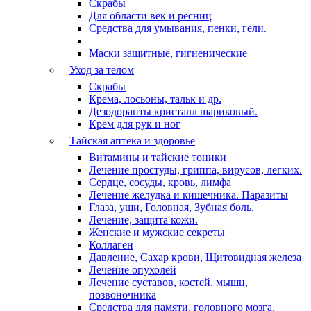
Скрабы
Для области век и ресниц
Средства для умывания, пенки, гели.
Маски защитные, гигиенические
Уход за телом
Скрабы
Крема, лосьоны, тальк и др.
Дезодоранты кристалл шариковый.
Крем для рук и ног
Тайская аптека и здоровье
Витамины и тайские тоники
Лечение простуды, гриппа, вирусов, легких.
Сердце, сосуды, кровь, лимфа
Лечение желудка и кишечника. Паразиты
Глаза, уши, Головная, Зубная боль.
Лечение, защита кожи.
Женские и мужские секреты
Коллаген
Давление, Сахар крови, Щитовидная железа
Лечение опухолей
Лечение суставов, костей, мышц,
позвоночника
Средства для памяти, головного мозга,