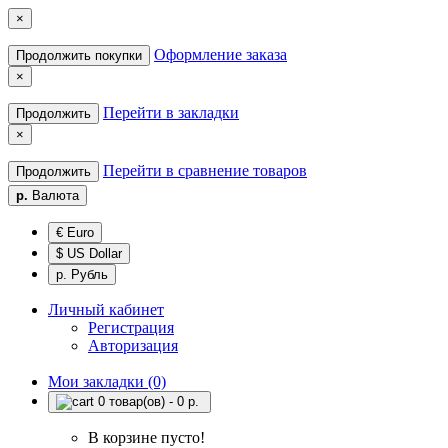
×
Оформление заказа
Продолжить покупки
×
Перейти в закладки
Продолжить
×
Перейти в сравнение товаров
Продолжить
р.
Валюта
€ Euro
$ US Dollar
р. Рубль
Личный кабинет
Регистрация
Авторизация
Мои закладки (0)
0 товар(ов) - 0 р.
В корзине пусто!