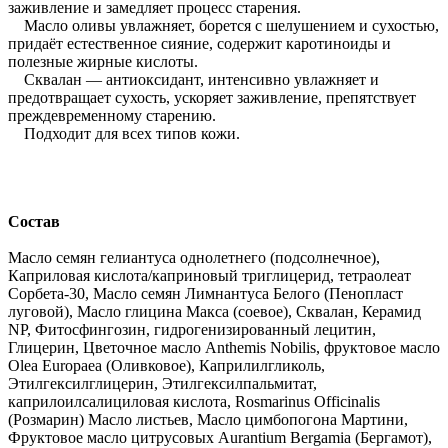
заживление и замедляет процесс старения.
Масло оливы увлажняет, борется с шелушением и сухостью,
придаёт естественное сияние, содержит каротиноиды и
полезные жирные кислоты.
Сквалан — антиоксидант, интенсивно увлажняет и
предотвращает сухость, ускоряет заживление, препятствует
преждевременному старению.
Подходит для всех типов кожи.
Состав
Масло семян гелиантуса однолетнего (подсолнечное),
Каприловая кислота/каприновый триглицерид, тетраолеат
Сорбета-30, Масло семян Лимнантуса Белого (Пенопласт
луговой), Масло глицина Макса (соевое), Сквалан, Керамид
NP, Фитосфингозин, гидрогенизированный лецитин,
Глицерин, Цветочное масло Anthemis Nobilis, фруктовое масло
Olea Europaea (Оливковое), Каприлилгликоль,
Этилгексилглицерин, Этилгексилпальмитат,
каприлоилсалициловая кислота, Rosmarinus Officinalis
(Розмарин) Масло листьев, Масло цимбопогона Мартини,
Фруктовое масло цитрусовых Aurantium Bergamia (Бергамот),