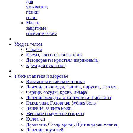
для
умывания,
пенки,
гели.
Маски
защитные,
гигиенические
Уход за телом
Скрабы
Крема, лосьоны, тальк и др.
Дезодоранты кристалл шариковый.
Крем для рук и ног
Тайская аптека и здоровье
Витамины и тайские тоники
Лечение простуды, гриппа, вирусов, легких.
Сердце, сосуды, кровь, лимфа
Лечение желудка и кишечника. Паразиты
Глаза, уши, Головная, Зубная боль.
Лечение, защита кожи.
Женские и мужские секреты
Коллаген
Давление, Сахар крови, Щитовидная железа
Лечение опухолей