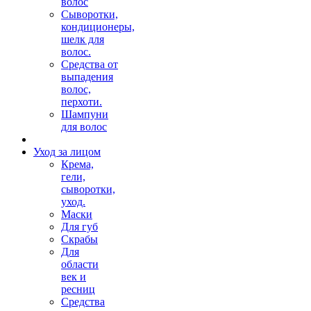
волос
Сыворотки,
кондиционеры,
шелк для
волос.
Средства от
выпадения
волос,
перхоти.
Шампуни
для волос
Уход за лицом
Крема,
гели,
сыворотки,
уход.
Маски
Для губ
Скрабы
Для
области
век и
ресниц
Средства