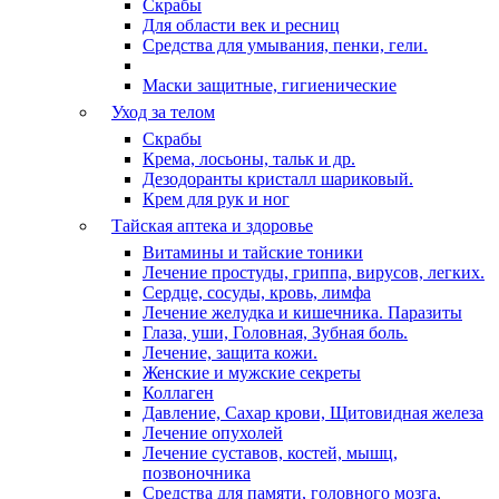
Скрабы
Для области век и ресниц
Средства для умывания, пенки, гели.
Маски защитные, гигиенические
Уход за телом
Скрабы
Крема, лосьоны, тальк и др.
Дезодоранты кристалл шариковый.
Крем для рук и ног
Тайская аптека и здоровье
Витамины и тайские тоники
Лечение простуды, гриппа, вирусов, легких.
Сердце, сосуды, кровь, лимфа
Лечение желудка и кишечника. Паразиты
Глаза, уши, Головная, Зубная боль.
Лечение, защита кожи.
Женские и мужские секреты
Коллаген
Давление, Сахар крови, Щитовидная железа
Лечение опухолей
Лечение суставов, костей, мышц,
позвоночника
Средства для памяти, головного мозга,