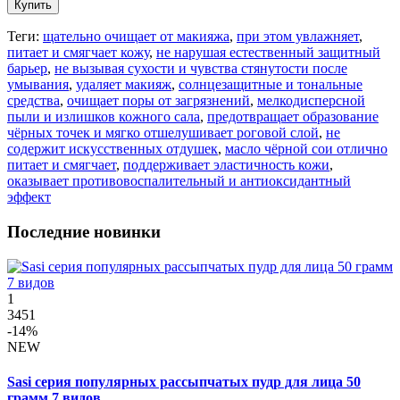
Купить
Теги:
щательно очищает от макияжа
,
при этом увлажняет
,
питает и смягчает кожу
,
не нарушая естественный защитный
барьер
,
не вызывая сухости и чувства стянутости после
умывания
,
удаляет макияж
,
солнцезащитные и тональные
средства
,
очищает поры от загрязнений
,
мелкодисперсной
пыли и излишков кожного сала
,
предотвращает образование
чёрных точек и мягко отшелушивает роговой слой
,
не
содержит искусственных отдушек
,
масло чёрной сои отлично
питает и смягчает
,
поддерживает эластичность кожи
,
оказывает противовоспалительный и антиоксидантный
эффект
Последние новинки
1
3451
-14%
NEW
Sasi серия популярных рассыпчатых пудр для лица 50
грамм 7 видов