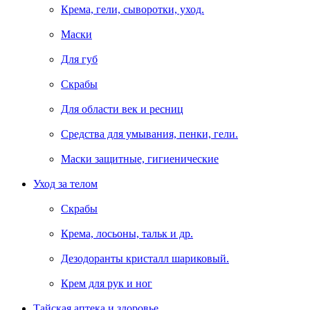
Крема, гели, сыворотки, уход.
Маски
Для губ
Скрабы
Для области век и ресниц
Средства для умывания, пенки, гели.
Маски защитные, гигиенические
Уход за телом
Скрабы
Крема, лосьоны, тальк и др.
Дезодоранты кристалл шариковый.
Крем для рук и ног
Тайская аптека и здоровье