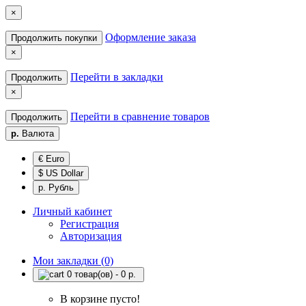
×
Оформление заказа
Продолжить покупки
×
Перейти в закладки
Продолжить
×
Перейти в сравнение товаров
Продолжить
р.
Валюта
€ Euro
$ US Dollar
р. Рубль
Личный кабинет
Регистрация
Авторизация
Мои закладки (0)
0 товар(ов) - 0 р.
В корзине пусто!