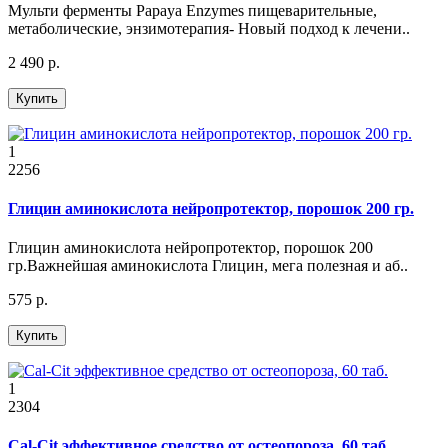
Мульти ферменты Papaya Enzymes пищеварительные,
метаболические, энзимотерапия- Новый подход к лечени..
2 490 р.
Купить
1
2256
Глицин аминокислота нейропротектор, порошок 200 гр.
Глицин аминокислота нейропротектор, порошок 200
гр.Важнейшая аминокислота Глицин, мега полезная и аб..
575 р.
Купить
1
2304
Cal-Cit эффективное средство от остеопороза, 60 таб.