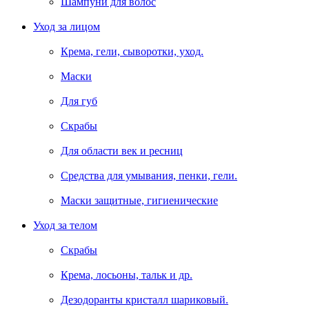
Шампуни для волос
Уход за лицом
Крема, гели, сыворотки, уход.
Маски
Для губ
Скрабы
Для области век и ресниц
Средства для умывания, пенки, гели.
Маски защитные, гигиенические
Уход за телом
Скрабы
Крема, лосьоны, тальк и др.
Дезодоранты кристалл шариковый.