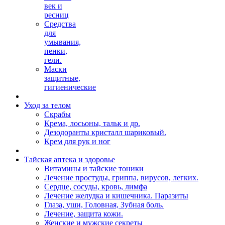
век и
ресниц
Средства
для
умывания,
пенки,
гели.
Маски
защитные,
гигиенические
Уход за телом
Скрабы
Крема, лосьоны, тальк и др.
Дезодоранты кристалл шариковый.
Крем для рук и ног
Тайская аптека и здоровье
Витамины и тайские тоники
Лечение простуды, гриппа, вирусов, легких.
Сердце, сосуды, кровь, лимфа
Лечение желудка и кишечника. Паразиты
Глаза, уши, Головная, Зубная боль.
Лечение, защита кожи.
Женские и мужские секреты