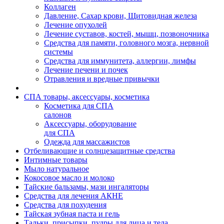
Коллаген
Давление, Сахар крови, Щитовидная железа
Лечение опухолей
Лечение суставов, костей, мышц, позвоночника
Средства для памяти, головного мозга, нервной
системы
Средства для иммунитета, аллергии, лимфы
Лечение печени и почек
Отравления и вредные привычки
СПА товары, аксессуары, косметика
Косметика для СПА
салонов
Аксессуары, оборудование
для СПА
Одежда для массажистов
Отбеливающие и солнцезащитные средства
Интимные товары
Мыло натуральное
Кокосовое масло и молоко
Тайские бальзамы, мази ингаляторы
Средства для лечения АКНЕ
Средства для похудения
Тайская зубная паста и гель
Тальки, присыпки, пудры для лица и тела