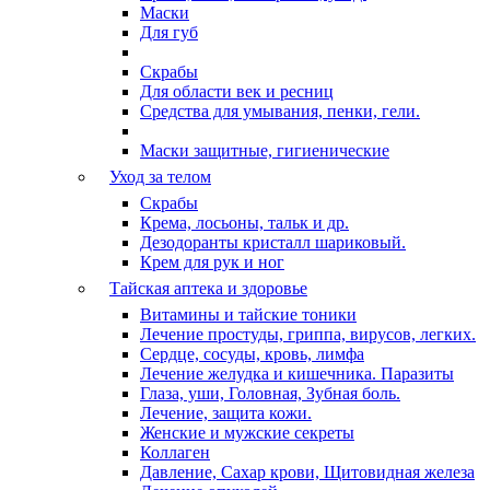
Маски
Для губ
Скрабы
Для области век и ресниц
Средства для умывания, пенки, гели.
Маски защитные, гигиенические
Уход за телом
Скрабы
Крема, лосьоны, тальк и др.
Дезодоранты кристалл шариковый.
Крем для рук и ног
Тайская аптека и здоровье
Витамины и тайские тоники
Лечение простуды, гриппа, вирусов, легких.
Сердце, сосуды, кровь, лимфа
Лечение желудка и кишечника. Паразиты
Глаза, уши, Головная, Зубная боль.
Лечение, защита кожи.
Женские и мужские секреты
Коллаген
Давление, Сахар крови, Щитовидная железа