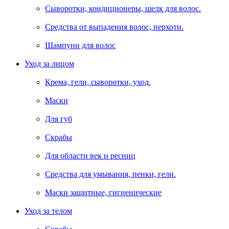
Сыворотки, кондиционеры, шелк для волос.
Средства от выпадения волос, перхоти.
Шампуни для волос
Уход за лицом
Крема, гели, сыворотки, уход.
Маски
Для губ
Скрабы
Для области век и ресниц
Средства для умывания, пенки, гели.
Маски защитные, гигиенические
Уход за телом