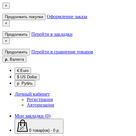
×
Оформление заказа
Продолжить покупки
×
Перейти в закладки
Продолжить
×
Перейти в сравнение товаров
Продолжить
р.
Валюта
€ Euro
$ US Dollar
р. Рубль
Личный кабинет
Регистрация
Авторизация
Мои закладки (0)
0 товар(ов) - 0 р.