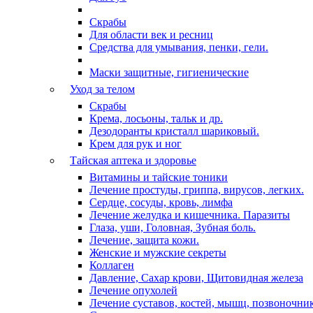
Скрабы
Для области век и ресниц
Средства для умывания, пенки, гели.
Маски защитные, гигиенические
Уход за телом
Скрабы
Крема, лосьоны, тальк и др.
Дезодоранты кристалл шариковый.
Крем для рук и ног
Тайская аптека и здоровье
Витамины и тайские тоники
Лечение простуды, гриппа, вирусов, легких.
Сердце, сосуды, кровь, лимфа
Лечение желудка и кишечника. Паразиты
Глаза, уши, Головная, Зубная боль.
Лечение, защита кожи.
Женские и мужские секреты
Коллаген
Давление, Сахар крови, Щитовидная железа
Лечение опухолей
Лечение суставов, костей, мышц, позвоночни