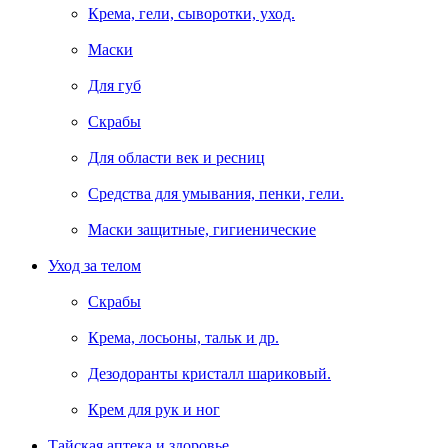
Крема, гели, сыворотки, уход.
Маски
Для губ
Скрабы
Для области век и ресниц
Средства для умывания, пенки, гели.
Маски защитные, гигиенические
Уход за телом
Скрабы
Крема, лосьоны, тальк и др.
Дезодоранты кристалл шариковый.
Крем для рук и ног
Тайская аптека и здоровье