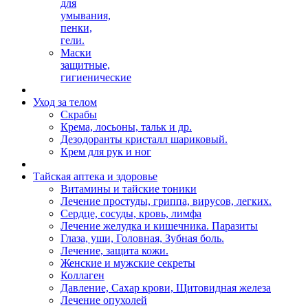
для
умывания,
пенки,
гели.
Маски
защитные,
гигиенические
Уход за телом
Скрабы
Крема, лосьоны, тальк и др.
Дезодоранты кристалл шариковый.
Крем для рук и ног
Тайская аптека и здоровье
Витамины и тайские тоники
Лечение простуды, гриппа, вирусов, легких.
Сердце, сосуды, кровь, лимфа
Лечение желудка и кишечника. Паразиты
Глаза, уши, Головная, Зубная боль.
Лечение, защита кожи.
Женские и мужские секреты
Коллаген
Давление, Сахар крови, Щитовидная железа
Лечение опухолей