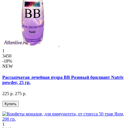
1
3450
-18%
NEW
Рассыпчатая лечебная пудра BB Розовый брилиант Natriv
powder, 25 гр.
225 р.
275 р.
Купить
1