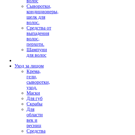
волос
Сыворотки,
кондиционеры,
шелк для
волос.
Средства от
выпадения
волос,
перхоти.
Шампуни
для волос
Уход за лицом
Крема,
гели,
сыворотки,
уход.
Маски
Для губ
Скрабы
Для
области
век и
ресниц
Средства