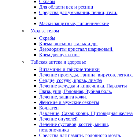
Скрабы
Для области век и ресниц
Средства для умывания, пенки, гели.
Маски защитные, гигиенические
Уход за телом
Скрабы
Крема, лосьоны, тальк и др.
Дезодоранты кристалл шариковый.
Крем для рук и ног
Тайская аптека и здоровье
Витамины и тайские тоники
Лечение простуды, гриппа, вирусов, легких.
Сердце, сосуды, кровь, лимфа
Лечение желудка и кишечника. Паразиты
Глаза, уши, Головная, Зубная боль.
Лечение, защита кожи.
Женские и мужские секреты
Коллаген
Давление, Сахар крови, Щитовидная железа
Лечение опухолей
Лечение суставов, костей, мышц,
позвоночника
Средства для памяти, головного мозга,