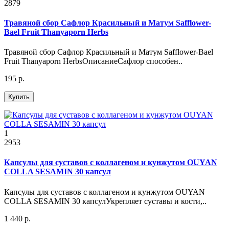
2879
Травяной сбор Сафлор Красильный и Матум Safflower-
Bael Fruit Thanyaporn Herbs
Травяной сбор Сафлор Красильный и Матум Safflower-Bael
Fruit Thanyaporn HerbsОписаниеСафлор способен..
195 р.
Купить
1
2953
Капсулы для суставов с коллагеном и кунжутом OUYAN
COLLA SESAMIN 30 капсул
Капсулы для суставов с коллагеном и кунжутом OUYAN
COLLA SESAMIN 30 капсулУкрепляет суставы и кости,..
1 440 р.