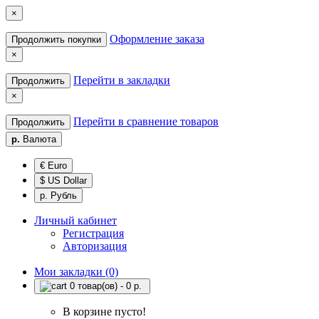
×
Оформление заказа
Продолжить покупки
×
Перейти в закладки
Продолжить
×
Перейти в сравнение товаров
Продолжить
р.
Валюта
€ Euro
$ US Dollar
р. Рубль
Личный кабинет
Регистрация
Авторизация
Мои закладки (0)
0 товар(ов) - 0 р.
В корзине пусто!