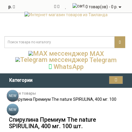
р.
0 товар(ов) - 0 р.
MAX
Telegram
WhatsApp
Категории
Все товары
-10%
-11%
NEW
NEW
NEW
-14%
-18%
NEW
TOP
Спирулина Премиум The nature SPIRULINA, 400 мг. 100
шт.
NEW
NEW
TOP
TOP
Спирулина Премиум The nature
SPIRULINA, 400 мг. 100 шт.