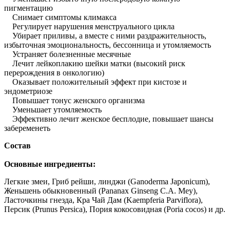
пигментацию
Снимает симптомы климакса
Регулирует нарушения менструального цикла
Убирает приливы, а вместе с ними раздражительность,
избыточная эмоциональность, бессонница и утомляемость
Устраняет болезненные месячные
Лечит лейкоплакию шейки матки (высокий риск
перерождения в онкологию)
Оказывает положительный эффект при кистозе и
эндометриозе
Повышает тонус женского организма
Уменьшает утомляемость
Эффективно лечит женское бесплодие, повышает шансы
забеременеть
Состав
Основные ингредиенты:
Легкие змеи, Гриб рейши, линджи (Ganoderma Japonicum),
Женьшень обыкновенный (Pananax Ginseng С.А. Меу),
Ласточкины гнезда, Кра Чай Дам (Kaempferia Parviflora),
Персик (Prunus Persica), Пория кокосовидная (Poria cocos) и др.