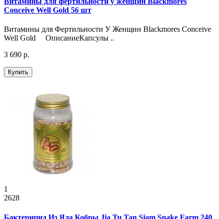
Витамины для фертильности у женщин Blackmores
Conceive Well Gold 56 шт
Витамины для Фертильности У Женщин Blackmores Conceive
Well Gold ОписаниеКапсулы ..
3 690 р.
Купить
1
2628
Бактерицид Из Яда Кобры Jia Tu Tan Siam Snake Farm 240