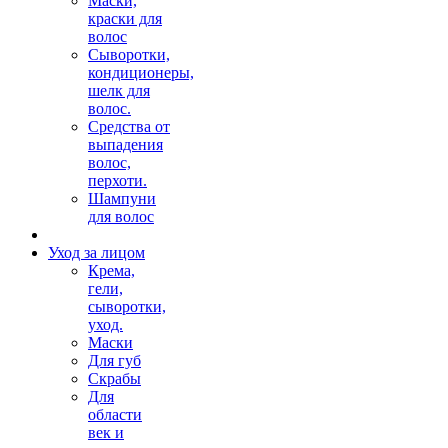
Маски,
краски для
волос
Сыворотки,
кондиционеры,
шелк для
волос.
Средства от
выпадения
волос,
перхоти.
Шампуни
для волос
Уход за лицом
Крема,
гели,
сыворотки,
уход.
Маски
Для губ
Скрабы
Для
области
век и