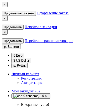
×
Оформление заказа
Продолжить покупки
×
Перейти в закладки
Продолжить
×
Перейти в сравнение товаров
Продолжить
р.
Валюта
€ Euro
$ US Dollar
р. Рубль
Личный кабинет
Регистрация
Авторизация
Мои закладки (0)
0 товар(ов) - 0 р.
В корзине пусто!