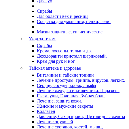
Для губ
Скрабы
Для области век и ресниц
Средства для умывания, пенки, гели.
Маски защитные, гигиенические
Уход за телом
Скрабы
Крема, лосьоны, тальк и др.
Дезодоранты кристалл шариковый.
Крем для рук и ног
Тайская аптека и здоровье
Витамины и тайские тоники
Лечение простуды, гриппа, вирусов, легких.
Сердце, сосуды, кровь, лимфа
Лечение желудка и кишечника. Паразиты
Глаза, уши, Головная, Зубная боль.
Лечение, защита кожи.
Женские и мужские секреты
Коллаген
Давление, Сахар крови, Щитовидная железа
Лечение опухолей
Лечение суставов, костей, мышц,