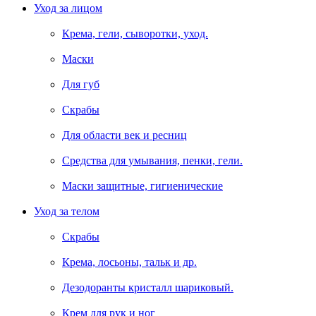
Уход за лицом
Крема, гели, сыворотки, уход.
Маски
Для губ
Скрабы
Для области век и ресниц
Средства для умывания, пенки, гели.
Маски защитные, гигиенические
Уход за телом
Скрабы
Крема, лосьоны, тальк и др.
Дезодоранты кристалл шариковый.
Крем для рук и ног