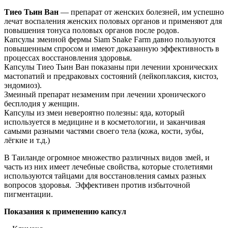
Тиео Тьин Ван
— препарат от женских болезней, им успешно
лечат воспаления женских половых органов и применяют для
повышения тонуса половых органов после родов.
Капсулы змеиной фермы Siam Snake Farm давно пользуются
повышенным спросом и имеют доказанную эффективность в
процессах восстановления здоровья.
Капсулы Тиео Тьин Ван показаны при лечении хронических
мастопатий и предраковых состояний (лейкоплаксия, кистоз,
эндомиоз).
Змеиный препарат незаменим при лечении хронического
бесплодия у женщин.
Капсулы из змеи невероятно полезны: яда, который
используется в медицине и в косметологии, и заканчивая
самыми разными частями своего тела (кожа, кости, зубы,
лёгкие и т.д.)
В Таиланде огромное множество различных видов змей, и
часть из них имеет лечебные свойства, которые столетиями
используются тайцами для восстановления самых разных
вопросов здоровья. Эффективен против избыточной
пигментации.
Показания к применению капсул