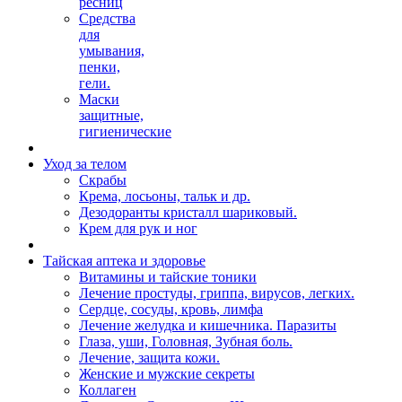
ресниц
Средства
для
умывания,
пенки,
гели.
Маски
защитные,
гигиенические
Уход за телом
Скрабы
Крема, лосьоны, тальк и др.
Дезодоранты кристалл шариковый.
Крем для рук и ног
Тайская аптека и здоровье
Витамины и тайские тоники
Лечение простуды, гриппа, вирусов, легких.
Сердце, сосуды, кровь, лимфа
Лечение желудка и кишечника. Паразиты
Глаза, уши, Головная, Зубная боль.
Лечение, защита кожи.
Женские и мужские секреты
Коллаген