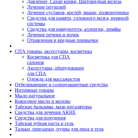
Давление, Сахар крови, Щитовидная железа
Лечение опухолей
Лечение суставов, костей, мышц, позвоночника
Средства для памяти, головного мозга, нервной
системы
Средства для иммунитета, аллергии, лимфы
Лечение печени и почек
Отравления и вредные привычки
СПА товары, аксессуары, косметика
Косметика для СПА
салонов
Аксессуары, оборудование
для СПА
Одежда для массажистов
Отбеливающие и солнцезащитные средства
Интимные товары
Мыло натуральное
Кокосовое масло и молоко
Тайские бальзамы, мази ингаляторы
Средства для лечения АКНЕ
Средства для похудения
Тайская зубная паста и гель
Тальки, присыпки, пудры для лица и тела