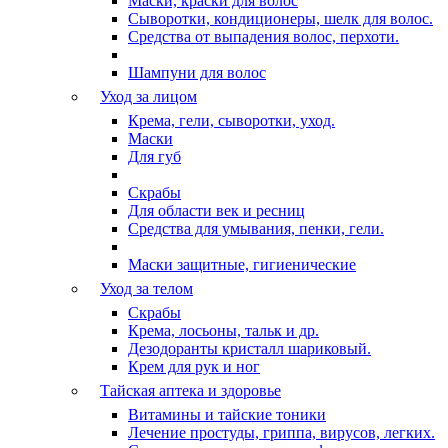
Маски, краски для волос
Сыворотки, кондиционеры, шелк для волос.
Средства от выпадения волос, перхоти.
Шампуни для волос
Уход за лицом
Крема, гели, сыворотки, уход.
Маски
Для губ
Скрабы
Для области век и ресниц
Средства для умывания, пенки, гели.
Маски защитные, гигиенические
Уход за телом
Скрабы
Крема, лосьоны, тальк и др.
Дезодоранты кристалл шариковый.
Крем для рук и ног
Тайская аптека и здоровье
Витамины и тайские тоники
Лечение простуды, гриппа, вирусов, легких.