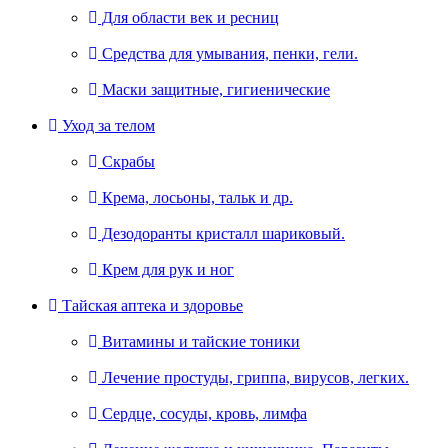
Для области век и ресниц
Средства для умывания, пенки, гели.
Маски защитные, гигиенические
Уход за телом
Скрабы
Крема, лосьоны, тальк и др.
Дезодоранты кристалл шариковый.
Крем для рук и ног
Тайская аптека и здоровье
Витамины и тайские тоники
Лечение простуды, гриппа, вирусов, легких.
Сердце, сосуды, кровь, лимфа