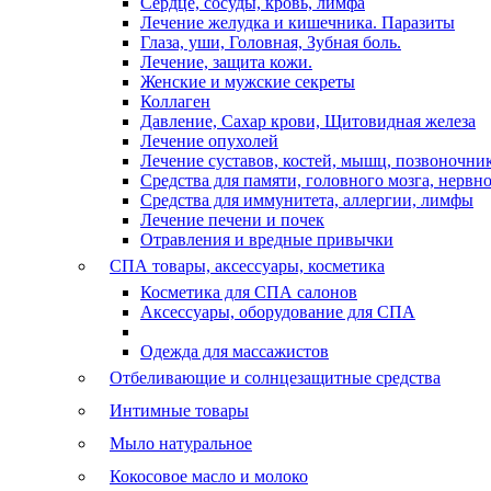
Сердце, сосуды, кровь, лимфа
Лечение желудка и кишечника. Паразиты
Глаза, уши, Головная, Зубная боль.
Лечение, защита кожи.
Женские и мужские секреты
Коллаген
Давление, Сахар крови, Щитовидная железа
Лечение опухолей
Лечение суставов, костей, мышц, позвоночни
Средства для памяти, головного мозга, нервн
Средства для иммунитета, аллергии, лимфы
Лечение печени и почек
Отравления и вредные привычки
СПА товары, аксессуары, косметика
Косметика для СПА салонов
Аксессуары, оборудование для СПА
Одежда для массажистов
Отбеливающие и солнцезащитные средства
Интимные товары
Мыло натуральное
Кокосовое масло и молоко