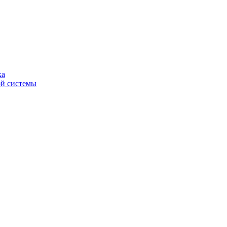
ка
ой системы