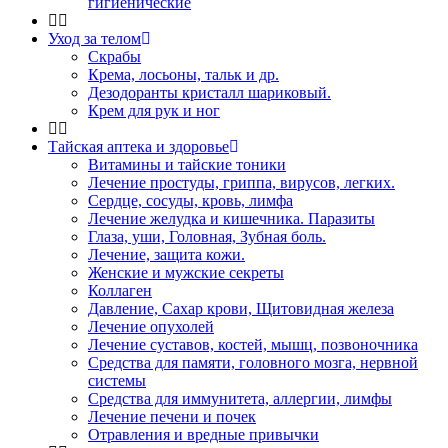
гигиенические
Уход за телом
Скрабы
Крема, лосьоны, тальк и др.
Дезодоранты кристалл шариковый.
Крем для рук и ног
Тайская аптека и здоровье
Витамины и тайские тоники
Лечение простуды, гриппа, вирусов, легких.
Сердце, сосуды, кровь, лимфа
Лечение желудка и кишечника. Паразиты
Глаза, уши, Головная, Зубная боль.
Лечение, защита кожи.
Женские и мужские секреты
Коллаген
Давление, Сахар крови, Щитовидная железа
Лечение опухолей
Лечение суставов, костей, мышц, позвоночника
Средства для памяти, головного мозга, нервной
системы
Средства для иммунитета, аллергии, лимфы
Лечение печени и почек
Отравления и вредные привычки