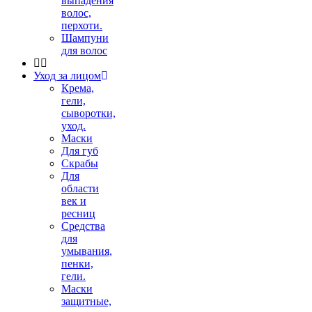
выпадения
волос,
перхоти.
Шампуни
для волос
Уход за лицом
Крема,
гели,
сыворотки,
уход.
Маски
Для губ
Скрабы
Для
области
век и
ресниц
Средства
для
умывания,
пенки,
гели.
Маски
защитные,