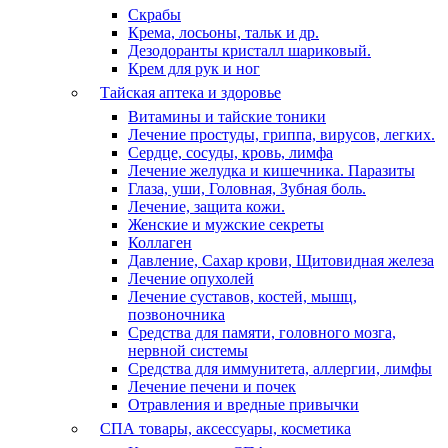
Скрабы
Крема, лосьоны, тальк и др.
Дезодоранты кристалл шариковый.
Крем для рук и ног
Тайская аптека и здоровье
Витамины и тайские тоники
Лечение простуды, гриппа, вирусов, легких.
Сердце, сосуды, кровь, лимфа
Лечение желудка и кишечника. Паразиты
Глаза, уши, Головная, Зубная боль.
Лечение, защита кожи.
Женские и мужские секреты
Коллаген
Давление, Сахар крови, Щитовидная железа
Лечение опухолей
Лечение суставов, костей, мышц,
позвоночника
Средства для памяти, головного мозга,
нервной системы
Средства для иммунитета, аллергии, лимфы
Лечение печени и почек
Отравления и вредные привычки
СПА товары, аксессуары, косметика