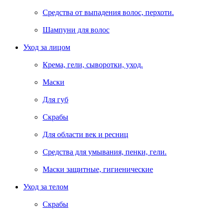
Средства от выпадения волос, перхоти.
Шампуни для волос
Уход за лицом
Крема, гели, сыворотки, уход.
Маски
Для губ
Скрабы
Для области век и ресниц
Средства для умывания, пенки, гели.
Маски защитные, гигиенические
Уход за телом
Скрабы