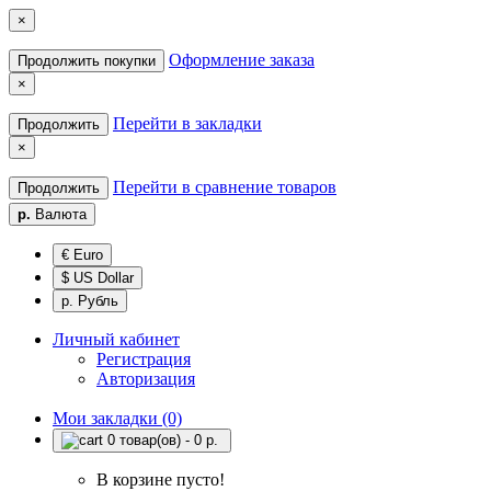
×
Оформление заказа
Продолжить покупки
×
Перейти в закладки
Продолжить
×
Перейти в сравнение товаров
Продолжить
р.
Валюта
€ Euro
$ US Dollar
р. Рубль
Личный кабинет
Регистрация
Авторизация
Мои закладки (0)
0 товар(ов) - 0 р.
В корзине пусто!