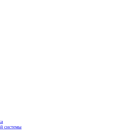
ка
ой системы