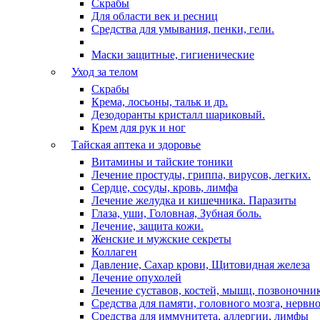
Скрабы
Для области век и ресниц
Средства для умывания, пенки, гели.
Маски защитные, гигиенические
Уход за телом
Скрабы
Крема, лосьоны, тальк и др.
Дезодоранты кристалл шариковый.
Крем для рук и ног
Тайская аптека и здоровье
Витамины и тайские тоники
Лечение простуды, гриппа, вирусов, легких.
Сердце, сосуды, кровь, лимфа
Лечение желудка и кишечника. Паразиты
Глаза, уши, Головная, Зубная боль.
Лечение, защита кожи.
Женские и мужские секреты
Коллаген
Давление, Сахар крови, Щитовидная железа
Лечение опухолей
Лечение суставов, костей, мышц, позвоночни
Средства для памяти, головного мозга, нервн
Средства для иммунитета, аллергии, лимфы