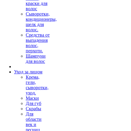
краски для
волос
Сыворотки,
кондиционеры,
шелк для
волос.
Средства от
выпадения
волос,
перхоти.
Шампуни
для волос
Уход за лицом
Крема,
гели,
сыворотки,
уход.
Маски
Для губ
Скрабы
Для
области
век и
ресниц