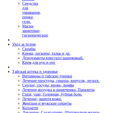
Средства
для
умывания,
пенки,
гели.
Маски
защитные,
гигиенические
Уход за телом
Скрабы
Крема, лосьоны, тальк и др.
Дезодоранты кристалл шариковый.
Крем для рук и ног
Тайская аптека и здоровье
Витамины и тайские тоники
Лечение простуды, гриппа, вирусов, легких.
Сердце, сосуды, кровь, лимфа
Лечение желудка и кишечника. Паразиты
Глаза, уши, Головная, Зубная боль.
Лечение, защита кожи.
Женские и мужские секреты
Коллаген
Давление, Сахар крови, Щитовидная железа