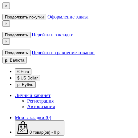
×
Оформление заказа
Продолжить покупки
×
Перейти в закладки
Продолжить
×
Перейти в сравнение товаров
Продолжить
р.
Валюта
€ Euro
$ US Dollar
р. Рубль
Личный кабинет
Регистрация
Авторизация
Мои закладки (0)
0 товар(ов) - 0 р.