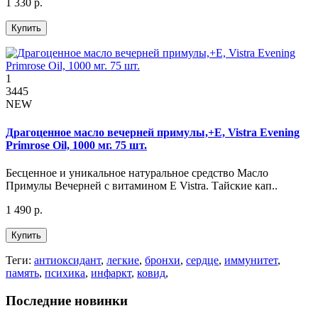
1 330 р.
Купить
1
3445
NEW
Драгоценное масло вечерней примулы,+Е, Vistra Evening
Primrose Oil, 1000 мг. 75 шт.
Бесценное и уникальное натуральное средство Масло
Примулы Вечерней с витамином Е Vistra. Тайские кап..
1 490 р.
Купить
Теги:
антиоксидант
,
легкие
,
бронхи
,
сердце
,
иммунитет
,
память
,
психика
,
инфаркт
,
ковид
,
Последние новинки