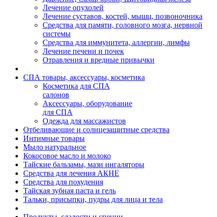
Лечение опухолей
Лечение суставов, костей, мышц, позвоночника
Средства для памяти, головного мозга, нервной
системы
Средства для иммунитета, аллергии, лимфы
Лечение печени и почек
Отравления и вредные привычки
СПА товары, аксессуары, косметика
Косметика для СПА
салонов
Аксессуары, оборудование
для СПА
Одежда для массажистов
Отбеливающие и солнцезащитные средства
Интимные товары
Мыло натуральное
Кокосовое масло и молоко
Тайские бальзамы, мази ингаляторы
Средства для лечения АКНЕ
Средства для похудения
Тайская зубная паста и гель
Тальки, присыпки, пудры для лица и тела
Продукты, сладости и специи