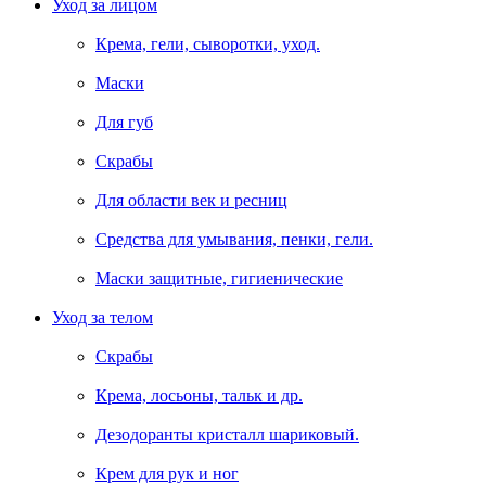
Уход за лицом
Крема, гели, сыворотки, уход.
Маски
Для губ
Скрабы
Для области век и ресниц
Средства для умывания, пенки, гели.
Маски защитные, гигиенические
Уход за телом
Скрабы
Крема, лосьоны, тальк и др.
Дезодоранты кристалл шариковый.
Крем для рук и ног