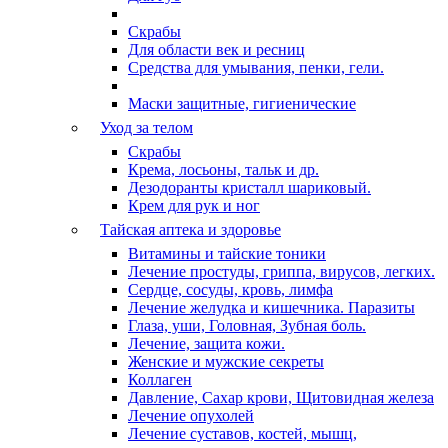
Скрабы
Для области век и ресниц
Средства для умывания, пенки, гели.
Маски защитные, гигиенические
Уход за телом
Скрабы
Крема, лосьоны, тальк и др.
Дезодоранты кристалл шариковый.
Крем для рук и ног
Тайская аптека и здоровье
Витамины и тайские тоники
Лечение простуды, гриппа, вирусов, легких.
Сердце, сосуды, кровь, лимфа
Лечение желудка и кишечника. Паразиты
Глаза, уши, Головная, Зубная боль.
Лечение, защита кожи.
Женские и мужские секреты
Коллаген
Давление, Сахар крови, Щитовидная железа
Лечение опухолей
Лечение суставов, костей, мышц,