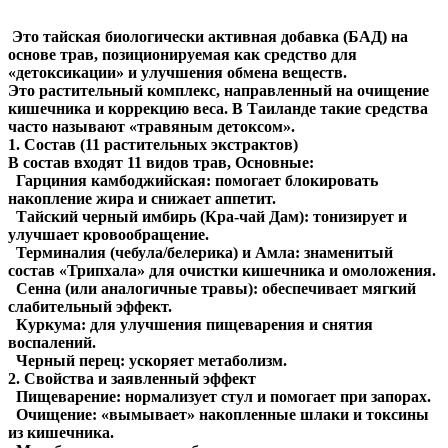
Это тайская биологически активная добавка (БАД) на
основе трав, позиционируемая как средство для
«детоксикации» и улучшения обмена веществ.
Это растительный комплекс, направленный на очищение
кишечника и коррекцию веса. В Таиланде такие средства
часто называют «травяным детоксом».
1. Состав (11 растительных экстрактов)
В состав входят 11 видов трав, Основные:
Гарциния камбоджийская: помогает блокировать
накопление жира и снижает аппетит.
Тайский черный имбирь (Кра-чай Дам): тонизирует и
улучшает кровообращение.
Терминалия (чебула/белерика) и Амла: знаменитый
состав «Трипхала» для очистки кишечника и омоложения.
Сенна (или аналогичные травы): обеспечивает мягкий
слабительный эффект.
Куркума: для улучшения пищеварения и снятия
воспалений.
Черный перец: ускоряет метаболизм.
2. Свойства и заявленный эффект
Пищеварение: нормализует стул и помогает при запорах.
Очищение: «вымывает» накопленные шлаки и токсины
из кишечника.