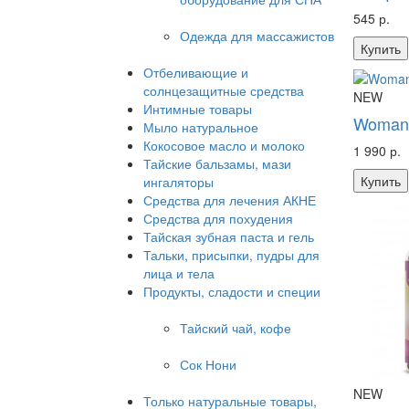
545 р.
Одежда для массажистов
Купить
Отбеливающие и
солнцезащитные средства
NEW
Интимные товары
Woman'
Мыло натуральное
Кокосовое масло и молоко
1 990 р.
Тайские бальзамы, мази
Купить
ингаляторы
Средства для лечения АКНЕ
Средства для похудения
Тайская зубная паста и гель
Тальки, присыпки, пудры для
лица и тела
Продукты, сладости и специи
Тайский чай, кофе
Сок Нони
NEW
Только натуральные товары,