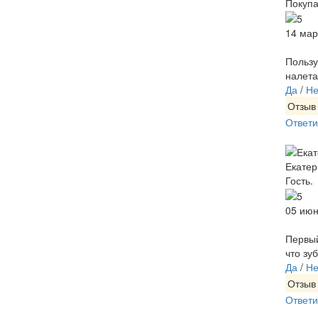
Покупа
14 мар
Пользу
налета
Да
/
Не
Отзыв
Ответи
Екатер
Гость.
05 июн
Первый
что зу
Да
/
Не
Отзыв
Ответи