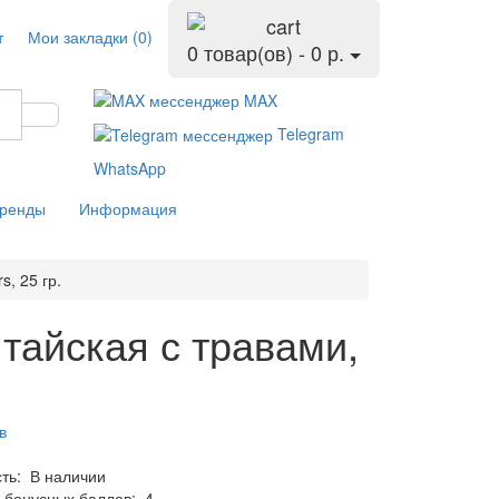
т
Мои закладки (0)
0 товар(ов) - 0 р.
MAX
Telegram
WhatsApp
ренды
Информация
, 25 гр.
тайская с травами,
в
сть:
В наличии
 бонусных баллов:
4