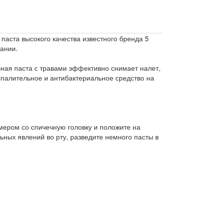
паста высокого качества известного бренда 5
овании.
бная паста с травами эффективно снимает налет,
воспалительное и антибактериальное средство на
мером со спичечную головку и положите на
ьных явлений во рту, разведите немного пасты в