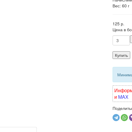
Вес: 60 г
125 р.
Цена в б
Купить
Минимал
Информа
и
MAX
Поделитьс