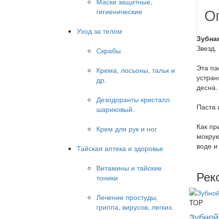
Маски защитные,
О
гигиенические
Уход за телом
Зубная
Звезд.
Скрабы
Эта па
Крема, лосьоны, тальк и
устран
др.
десна.
Дезодоранты кристалл
Паста 
шариковый.
Как пр
Крем для рук и ног
мокрую
воде и
Тайская аптека и здоровье
Витамины и тайские
Рек
тоники
Лечение простуды,
TOP
гриппа, вирусов, легких.
Зубной