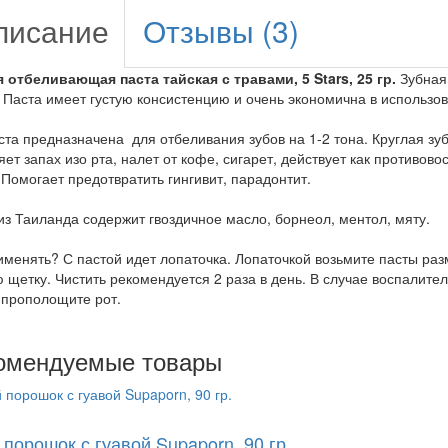
писание
Отзывы (3)
 отбеливающая паста тайская с травами, 5 Stars, 25 гр.
Зубная 
 Паста имеет густую консистенцию и очень экономична в использ
ста предназначена для отбеливания зубов на 1-2 тона. Круглая зу
яет запах изо рта, налет от кофе, сигарет, действует как противо
 Помогает предотвратить гингивит, парадонтит.
из Таиланда содержит гвоздичное масло, борнеол, ментол, мяту.
именять? С пастой идет лопаточка. Лопаточкой возьмите пасты раз
 щетку. Чистить рекомендуется 2 раза в день. В случае воспалител
 прополощите рот.
омендуемые товары
 порошок с гуавой Supaporn, 90 гр.