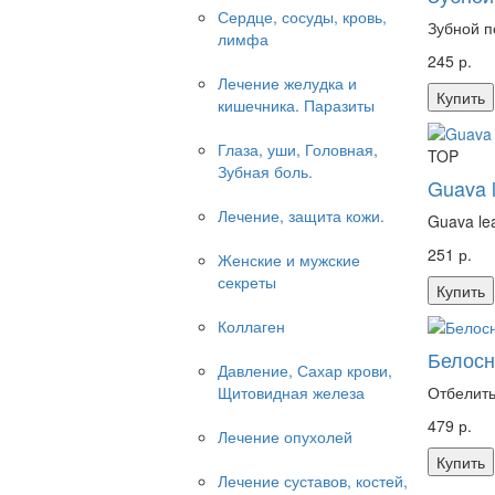
Сердце, сосуды, кровь,
Зубной п
лимфа
245 р.
Лечение желудка и
Купить
кишечника. Паразиты
Глаза, уши, Головная,
TOP
Зубная боль.
Guava l
Лечение, защита кожи.
Guava le
251 р.
Женские и мужские
секреты
Купить
Коллаген
Белосн
Давление, Сахар крови,
Щитовидная железа
Отбелить
479 р.
Лечение опухолей
Купить
Лечение суставов, костей,