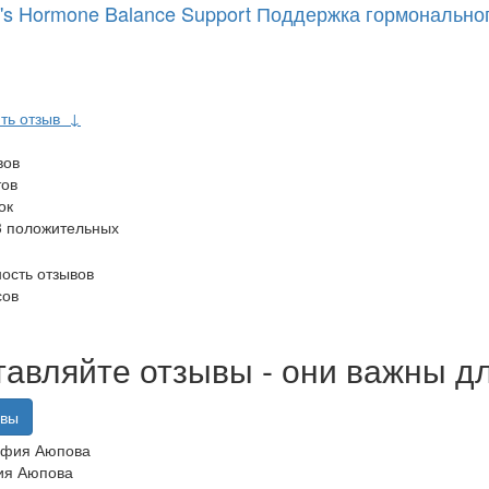
s Hormone Balance Support Поддержка гормонально
ть отзыв
↓
вов
тов
ок
3 положительных
ость отзывов
сов
тавляйте отзывы - они важны д
ывы
ия Аюпова