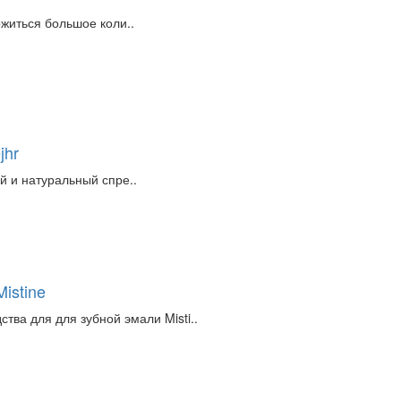
житься большое коли..
jhr
й и натуральный спре..
istine
ва для для зубной эмали Misti..