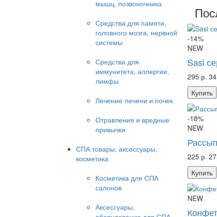
мышц, позвоночника
Пос
Средства для памяти,
головного мозга, нервной
-14%
системы
NEW
Sasi с
Средства для
иммунитета, аллергии,
295 р.
34
лимфы
Купить
Лечение печени и почек
-18%
Отравления и вредные
NEW
привычки
Рассып
СПА товары, аксессуары,
225 р.
27
косметика
Купить
Косметика для СПА
салонов
NEW
Аксессуары,
Конфет
оборудование для СПА