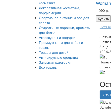
Woman'
косметика
Декоративная косметика,
1 290 р.
парфюмерия
Спортивное питание и всё для
Купить
спорта
Остави
Стиральные порошки, ароматы
для белья
3
отзы
Аксессуары и подарки
0
отве
Премиум корм для собак и
3
оцен
кошек
100%
Товары для детей
Антивирусные средства
Полезн
Закрытая категория
0
голо
Все товары
Ос
Отз
Зульф