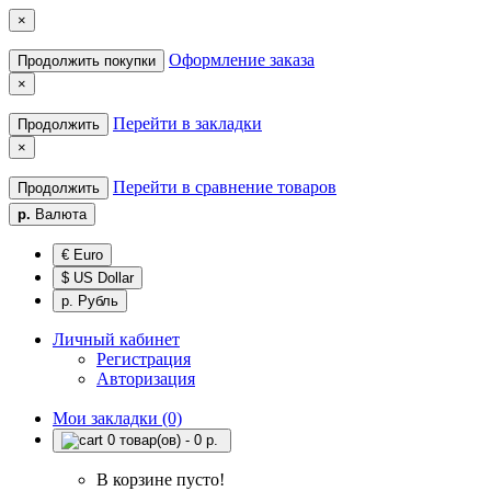
×
Оформление заказа
Продолжить покупки
×
Перейти в закладки
Продолжить
×
Перейти в сравнение товаров
Продолжить
р.
Валюта
€ Euro
$ US Dollar
р. Рубль
Личный кабинет
Регистрация
Авторизация
Мои закладки (0)
0 товар(ов) - 0 р.
В корзине пусто!