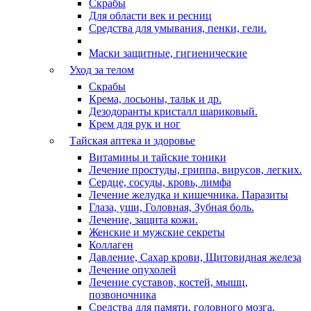
Скрабы
Для области век и ресниц
Средства для умывания, пенки, гели.
Маски защитные, гигиенические
Уход за телом
Скрабы
Крема, лосьоны, тальк и др.
Дезодоранты кристалл шариковый.
Крем для рук и ног
Тайская аптека и здоровье
Витамины и тайские тоники
Лечение простуды, гриппа, вирусов, легких.
Сердце, сосуды, кровь, лимфа
Лечение желудка и кишечника. Паразиты
Глаза, уши, Головная, Зубная боль.
Лечение, защита кожи.
Женские и мужские секреты
Коллаген
Давление, Сахар крови, Щитовидная железа
Лечение опухолей
Лечение суставов, костей, мышц,
позвоночника
Средства для памяти, головного мозга,