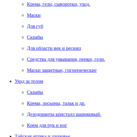
Крема, гели, сыворотки, уход.
Маски
Для губ
Скрабы
Для области век и ресниц
Средства для умывания, пенки, гели.
Маски защитные, гигиенические
Уход за телом
Скрабы
Крема, лосьоны, тальк и др.
Дезодоранты кристалл шариковый.
Крем для рук и ног
Тайская аптека и здоровье