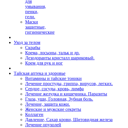
для
умывания,
пенки,
гели.
Маски
защитные,
гигиенические
Уход за телом
Скрабы
Крема, лосьоны, тальк и др.
Дезодоранты кристалл шариковый.
Крем для рук и ног
Тайская аптека и здоровье
Витамины и тайские тоники
Лечение простуды, гриппа, вирусов, легких.
Сердце, сосуды, кровь, лимфа
Лечение желудка и кишечника. Паразиты
Глаза, уши, Головная, Зубная боль.
Лечение, защита кожи.
Женские и мужские секреты
Коллаген
Давление, Сахар крови, Щитовидная железа
Лечение опухолей