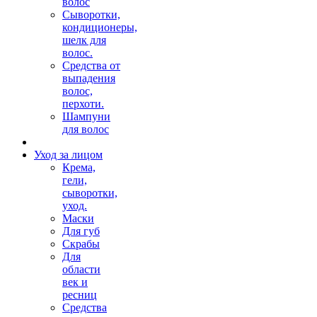
волос
Сыворотки,
кондиционеры,
шелк для
волос.
Средства от
выпадения
волос,
перхоти.
Шампуни
для волос
Уход за лицом
Крема,
гели,
сыворотки,
уход.
Маски
Для губ
Скрабы
Для
области
век и
ресниц
Средства