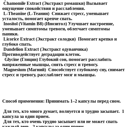
Chamomile Extract (Экстракт ромашки) Вызывает
ощущение спокойствия и расслабления.
L-Theanine (L-Теанин) Снижает стресс, уменьшает
усталость, помогает крепче спать.
Inositol (Vitamin B8) (Инозитол) Улучшает настроение,
уменьшает симптомы тревоги, облегчает симптомы
паники.
Licorice Extract (Экстракт солодки) Помогает крепко и
глубоко спать.
Dandelion Extract (Экстракт одуванчика)
Противодействует деградации клеток.
Glycine (Глицин) Глубокий сон, помогает расслабить
напряженные мышцы, снять стресс и тревогу.
Magnesium (Магний) Способствует глубокому сну, снимает
стресс и тревогу, расслабляет мозг и мышцы.
Способ применения:
Принимать 1–2 капсулы перед сном.
Для тех, кто много думает, волнуется и трудно засыпает. 1
капсула за один прием.
Для тех, кто очень трудно засыпает или не может спать
каждый день. 2 капсулы за один прием.