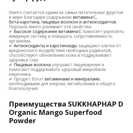
Манго считается одним из самых питательных фруктов
в мире благодаря содержанию
витамина C,
бета‑каротина, пищевых волокон и антиоксидантов
.
Порошок манго усиливает эти свойства:
✔
Высокое содержание витамина C
помогает укреплять
иммунную систему и повышать сопротивляемость
организма.
✔
Антиоксиданты и каротиноиды
защищают клетки от
вредоносного воздействия свободных радикалов,
способствуют обновлению кожи и поддерживают
здоровье глаз.
✔
Пищевые волокна
улучшают пищеварение и
помогают поддерживать здоровый микробиом
кишечника.
✔ Продукт богат
витаминами и минералами
,
необходимыми для энергии, метаболизма и общего
благополучия.
Преимущества SUKKHAPHAP D
Organic Mango Superfood
Powder