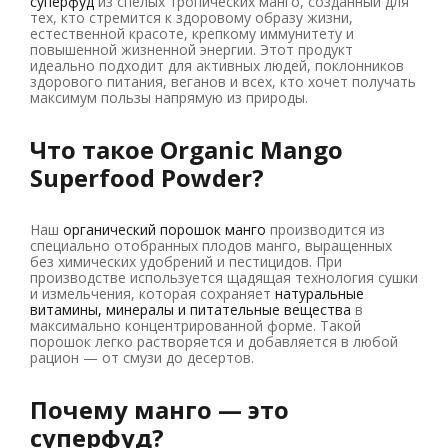
суперфуд
из спелых тропических манго, созданный для
тех, кто стремится к здоровому образу жизни,
естественной красоте, крепкому иммунитету и
повышенной жизненной энергии. Этот продукт
идеально подходит для активных людей, поклонников
здорового питания, веганов и всех, кто хочет получать
максимум пользы напрямую из природы.
Что такое Organic Mango
Superfood Powder?
Наш
органический порошок манго
производится из
специально отобранных плодов манго, выращенных
без химических удобрений и пестицидов. При
производстве используется щадящая технология сушки
и измельчения, которая сохраняет
натуральные
витамины, минералы и питательные вещества
в
максимально концентрированной форме. Такой
порошок легко растворяется и добавляется в любой
рацион — от смузи до десертов.
Почему манго — это
суперфуд?