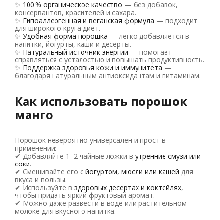
✨
100 % органическое качество
— без добавок,
консервантов, красителей и сахара.
✨
Гипоаллергенная и веганская формула
— подходит
для широкого круга диет.
✨
Удобная форма порошка
— легко добавляется в
напитки, йогурты, каши и десерты.
✨
Натуральный источник энергии
— помогает
справляться с усталостью и повышать продуктивность.
✨
Поддержка здоровья кожи и иммунитета
—
благодаря натуральным антиоксидантам и витаминам.
Как использовать порошок
манго
Порошок невероятно универсален и прост в
применении:
✔ Добавляйте 1–2 чайные ложки в
утренние смузи или
соки
.
✔ Смешивайте его с
йогуртом, мюсли или кашей
для
вкуса и пользы.
✔ Используйте в
здоровых десертах и коктейлях
,
чтобы придать яркий фруктовый аромат.
✔ Можно даже развести в воде или растительном
молоке для вкусного напитка.