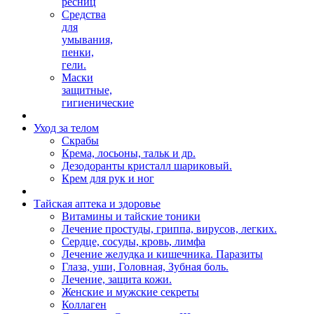
ресниц
Средства
для
умывания,
пенки,
гели.
Маски
защитные,
гигиенические
Уход за телом
Скрабы
Крема, лосьоны, тальк и др.
Дезодоранты кристалл шариковый.
Крем для рук и ног
Тайская аптека и здоровье
Витамины и тайские тоники
Лечение простуды, гриппа, вирусов, легких.
Сердце, сосуды, кровь, лимфа
Лечение желудка и кишечника. Паразиты
Глаза, уши, Головная, Зубная боль.
Лечение, защита кожи.
Женские и мужские секреты
Коллаген