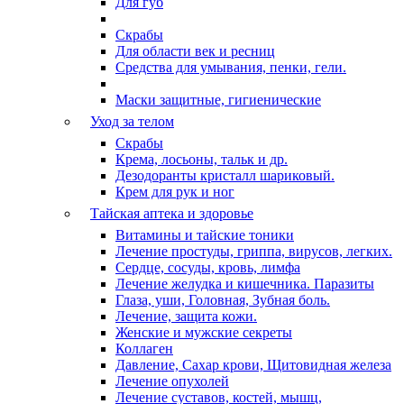
Для губ
Скрабы
Для области век и ресниц
Средства для умывания, пенки, гели.
Маски защитные, гигиенические
Уход за телом
Скрабы
Крема, лосьоны, тальк и др.
Дезодоранты кристалл шариковый.
Крем для рук и ног
Тайская аптека и здоровье
Витамины и тайские тоники
Лечение простуды, гриппа, вирусов, легких.
Сердце, сосуды, кровь, лимфа
Лечение желудка и кишечника. Паразиты
Глаза, уши, Головная, Зубная боль.
Лечение, защита кожи.
Женские и мужские секреты
Коллаген
Давление, Сахар крови, Щитовидная железа
Лечение опухолей
Лечение суставов, костей, мышц,