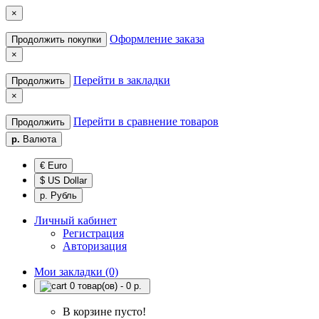
×
Оформление заказа
Продолжить покупки
×
Перейти в закладки
Продолжить
×
Перейти в сравнение товаров
Продолжить
р.
Валюта
€ Euro
$ US Dollar
р. Рубль
Личный кабинет
Регистрация
Авторизация
Мои закладки (0)
0 товар(ов) - 0 р.
В корзине пусто!