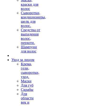
Маски,
краски для
волос
Сыворотки,
кондиционеры,
шелк для
волос.
Средства от
выпадения
волос,
перхоти.
Шампуни
для волос
Уход за лицом
Крема,
гели,
сыворотки,
уход.
Маски
Для губ
Скрабы
Для
области
век и