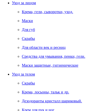
Уход за лицом
Крема, гели, сыворотки, уход.
Маски
Для губ
Скрабы
Для области век и ресниц
Средства для умывания, пенки, гели.
Маски защитные, гигиенические
Уход за телом
Скрабы
Крема, лосьоны, тальк и др.
Дезодоранты кристалл шариковый.
Крем для рук и ног