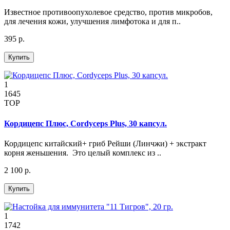
Известное противоопухолевое средство, против микробов,
для лечения кожи, улучшения лимфотока и для п..
395 р.
Купить
1
1645
TOP
Кордицепс Плюс, Cordyceps Plus, 30 капсул.
Кордицепс китайский+ гриб Рейши (Линчжи) + экстракт
корня женьшения. Это целый комплекс из ..
2 100 р.
Купить
1
1742