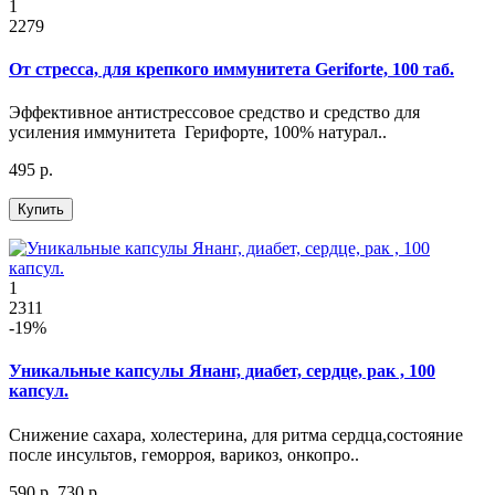
1
2279
От стресса, для крепкого иммунитета Geriforte, 100 таб.
Эффективное антистрессовое средство и средство для
усиления иммунитета Герифорте, 100% натурал..
495 р.
Купить
1
2311
-19%
Уникальные капсулы Янанг, диабет, сердце, рак , 100
капсул.
Снижение сахара, холестерина, для ритма сердца,состояние
после инсультов, геморроя, варикоз, онкопро..
590 р.
730 р.