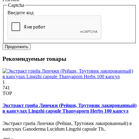
Captcha
Введите код
Продолжить
Рекомендуемые товары
1
741
TOP
Экстракт гриба Линчжи (Рейши, Трутовик лакированный)
в капсулах Lingzhi capsule Thanyaporn Herbs 100 капсул
Экстракт гриба Линчжи (Рейши, Трутовик лакированный) в
капсулах Ganoderma Lucidum Lingzhi capsule Th..