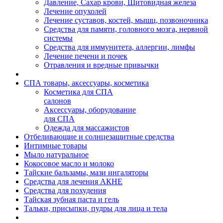
Давление, Сахар крови, Щитовидная железа
Лечение опухолей
Лечение суставов, костей, мышц, позвоночника
Средства для памяти, головного мозга, нервной
системы
Средства для иммунитета, аллергии, лимфы
Лечение печени и почек
Отравления и вредные привычки
СПА товары, аксессуары, косметика
Косметика для СПА
салонов
Аксессуары, оборудование
для СПА
Одежда для массажистов
Отбеливающие и солнцезащитные средства
Интимные товары
Мыло натуральное
Кокосовое масло и молоко
Тайские бальзамы, мази ингаляторы
Средства для лечения АКНЕ
Средства для похудения
Тайская зубная паста и гель
Тальки, присыпки, пудры для лица и тела