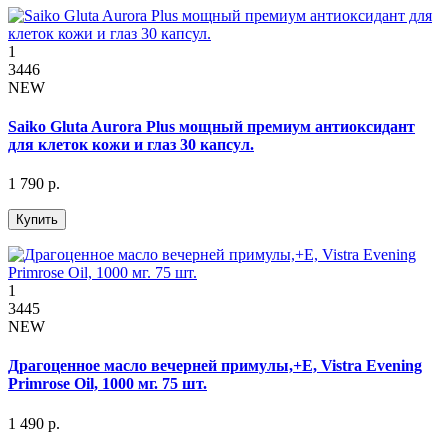
1
3446
NEW
Saiko Gluta Aurora Plus мощный премиум антиоксидант
для клеток кожи и глаз 30 капсул.
1 790 р.
Купить
1
3445
NEW
Драгоценное масло вечерней примулы,+Е, Vistra Evening
Primrose Oil, 1000 мг. 75 шт.
1 490 р.