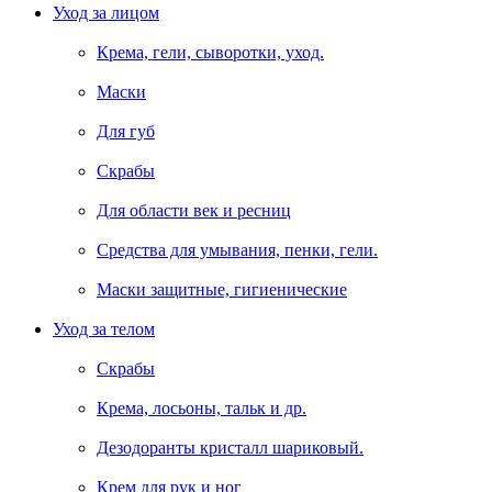
Уход за лицом
Крема, гели, сыворотки, уход.
Маски
Для губ
Скрабы
Для области век и ресниц
Средства для умывания, пенки, гели.
Маски защитные, гигиенические
Уход за телом
Скрабы
Крема, лосьоны, тальк и др.
Дезодоранты кристалл шариковый.
Крем для рук и ног