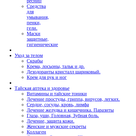
ресниц
Средства
для
умывания,
пенки,
гели.
Маски
защитные,
гигиенические
Уход за телом
Скрабы
Крема, лосьоны, тальк и др.
Дезодоранты кристалл шариковый.
Крем для рук и ног
Тайская аптека и здоровье
Витамины и тайские тоники
Лечение простуды, гриппа, вирусов, легких.
Сердце, сосуды, кровь, лимфа
Лечение желудка и кишечника. Паразиты
Глаза, уши, Головная, Зубная боль.
Лечение, защита кожи.
Женские и мужские секреты
Коллаген