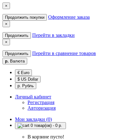
×
Оформление заказа
Продолжить покупки
×
Перейти в закладки
Продолжить
×
Перейти в сравнение товаров
Продолжить
р.
Валюта
€ Euro
$ US Dollar
р. Рубль
Личный кабинет
Регистрация
Авторизация
Мои закладки (0)
0 товар(ов) - 0 р.
В корзине пусто!