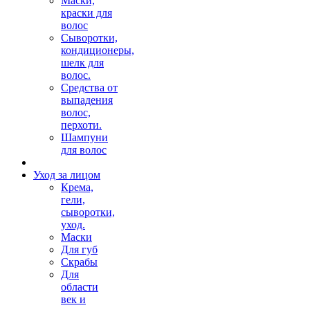
Маски,
краски для
волос
Сыворотки,
кондиционеры,
шелк для
волос.
Средства от
выпадения
волос,
перхоти.
Шампуни
для волос
Уход за лицом
Крема,
гели,
сыворотки,
уход.
Маски
Для губ
Скрабы
Для
области
век и