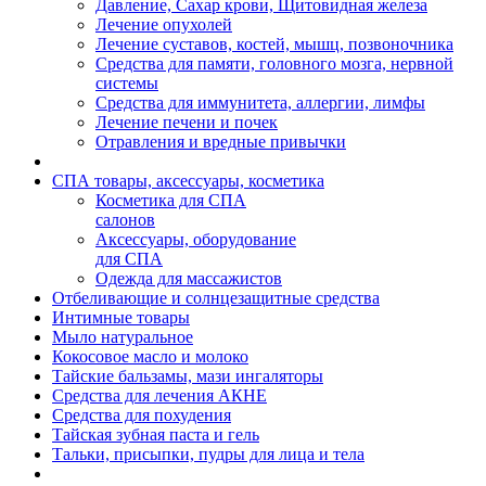
Давление, Сахар крови, Щитовидная железа
Лечение опухолей
Лечение суставов, костей, мышц, позвоночника
Средства для памяти, головного мозга, нервной
системы
Средства для иммунитета, аллергии, лимфы
Лечение печени и почек
Отравления и вредные привычки
СПА товары, аксессуары, косметика
Косметика для СПА
салонов
Аксессуары, оборудование
для СПА
Одежда для массажистов
Отбеливающие и солнцезащитные средства
Интимные товары
Мыло натуральное
Кокосовое масло и молоко
Тайские бальзамы, мази ингаляторы
Средства для лечения АКНЕ
Средства для похудения
Тайская зубная паста и гель
Тальки, присыпки, пудры для лица и тела