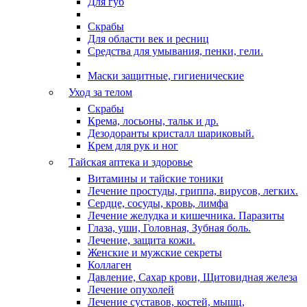
Для губ
Скрабы
Для области век и ресниц
Средства для умывания, пенки, гели.
Маски защитные, гигиенические
Уход за телом
Скрабы
Крема, лосьоны, тальк и др.
Дезодоранты кристалл шариковый.
Крем для рук и ног
Тайская аптека и здоровье
Витамины и тайские тоники
Лечение простуды, гриппа, вирусов, легких.
Сердце, сосуды, кровь, лимфа
Лечение желудка и кишечника. Паразиты
Глаза, уши, Головная, Зубная боль.
Лечение, защита кожи.
Женские и мужские секреты
Коллаген
Давление, Сахар крови, Щитовидная железа
Лечение опухолей
Лечение суставов, костей, мышц,