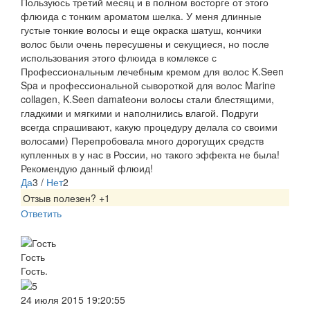
Пользуюсь третий месяц и в полном восторге от этого
флюида с тонким ароматом шелка. У меня длинные
густые тонкие волосы и еще окраска шатуш, кончики
волос были очень пересушены и секущиеся, но после
использования этого флюида в комлексе с
Профессиональным лечебным кремом для волос K.Seen
Spa и профессиональной сывороткой для волос Marine
collagen, K.Seen damateони волосы стали блестящими,
гладкими и мягкими и наполнились влагой. Подруги
всегда спрашивают, какую процедуру делала со своими
волосами) Перепробовала много дорогущих средств
купленных в у нас в России, но такого эффекта не была!
Рекомендую данный флюид!
Да
3
/
Нет
2
Отзыв полезен?
+1
Ответить
Гость
Гость.
24 июля 2015 19:20:55