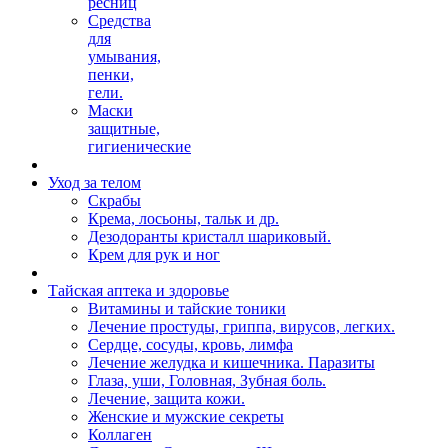
ресниц
Средства
для
умывания,
пенки,
гели.
Маски
защитные,
гигиенические
Уход за телом
Скрабы
Крема, лосьоны, тальк и др.
Дезодоранты кристалл шариковый.
Крем для рук и ног
Тайская аптека и здоровье
Витамины и тайские тоники
Лечение простуды, гриппа, вирусов, легких.
Сердце, сосуды, кровь, лимфа
Лечение желудка и кишечника. Паразиты
Глаза, уши, Головная, Зубная боль.
Лечение, защита кожи.
Женские и мужские секреты
Коллаген