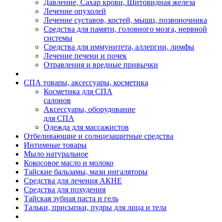
Давление, Сахар крови, Щитовидная железа
Лечение опухолей
Лечение суставов, костей, мышц, позвоночника
Средства для памяти, головного мозга, нервной
системы
Средства для иммунитета, аллергии, лимфы
Лечение печени и почек
Отравления и вредные привычки
СПА товары, аксессуары, косметика
Косметика для СПА
салонов
Аксессуары, оборудование
для СПА
Одежда для массажистов
Отбеливающие и солнцезащитные средства
Интимные товары
Мыло натуральное
Кокосовое масло и молоко
Тайские бальзамы, мази ингаляторы
Средства для лечения АКНЕ
Средства для похудения
Тайская зубная паста и гель
Тальки, присыпки, пудры для лица и тела