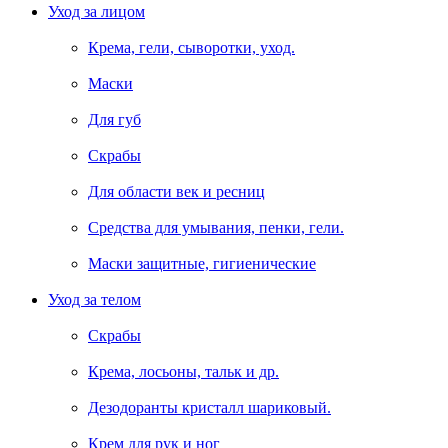
Уход за лицом
Крема, гели, сыворотки, уход.
Маски
Для губ
Скрабы
Для области век и ресниц
Средства для умывания, пенки, гели.
Маски защитные, гигиенические
Уход за телом
Скрабы
Крема, лосьоны, тальк и др.
Дезодоранты кристалл шариковый.
Крем для рук и ног