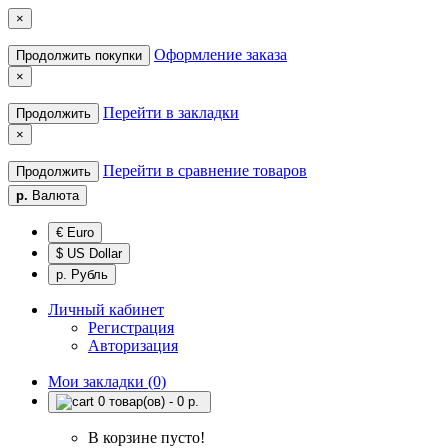
×
Оформление заказа
Продолжить покупки
×
Перейти в закладки
Продолжить
×
Перейти в сравнение товаров
Продолжить
р.
Валюта
€ Euro
$ US Dollar
р. Рубль
Личный кабинет
Регистрация
Авторизация
Мои закладки (0)
0 товар(ов) - 0 р.
В корзине пусто!