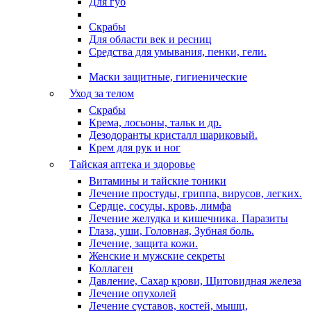
Для губ
Скрабы
Для области век и ресниц
Средства для умывания, пенки, гели.
Маски защитные, гигиенические
Уход за телом
Скрабы
Крема, лосьоны, тальк и др.
Дезодоранты кристалл шариковый.
Крем для рук и ног
Тайская аптека и здоровье
Витамины и тайские тоники
Лечение простуды, гриппа, вирусов, легких.
Сердце, сосуды, кровь, лимфа
Лечение желудка и кишечника. Паразиты
Глаза, уши, Головная, Зубная боль.
Лечение, защита кожи.
Женские и мужские секреты
Коллаген
Давление, Сахар крови, Щитовидная железа
Лечение опухолей
Лечение суставов, костей, мышц,