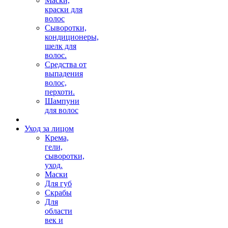
Маски,
краски для
волос
Сыворотки,
кондиционеры,
шелк для
волос.
Средства от
выпадения
волос,
перхоти.
Шампуни
для волос
Уход за лицом
Крема,
гели,
сыворотки,
уход.
Маски
Для губ
Скрабы
Для
области
век и