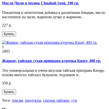
Масло Чили и чеснок Chuahah Seng, 190 гр.
Пикантная и аппетитная добавка к различным блюдам, масло
настоенное на чили, жареном лучке и жареном..
227 р.
Купить
1
1893
Жаркое, тайская сухая приправа курочка Knorr, 400 гр.
Это универсальная и очень вкусная тайская приправа Кнорр,
основа многих тайских бульонов, подливок и..
359 р.
Купить
Теги:
том ям
,
продукты
,
специи тайские
,
суп