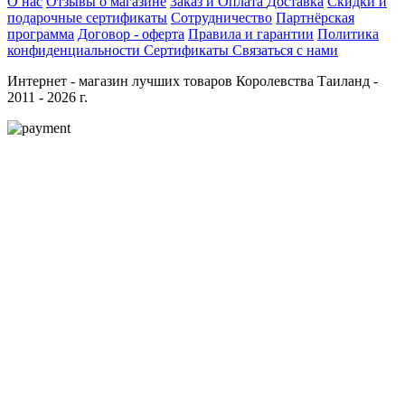
О нас
Отзывы о магазине
Заказ и Оплата
Доставка
Скидки и
подарочные сертификаты
Сотрудничество
Партнёрская
программа
Договор - оферта
Правила и гарантии
Политика
конфиденциальности
Сертификаты
Связаться с нами
Интернет - магазин лучших товаров Королевства Таиланд -
2011 - 2026 г.