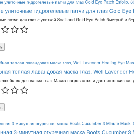
е улиточные гидрогелевые патчи для глаз Gold Eye Pa
ые патчи для глаз с улиткой Snail and Gold Eye Patch быстрый и б
ь
ная теплая лавандовая маска глаз, Well Lavender Hea
олшебство для ваших глаз. Маска нагревается и дает интенсивное 
ь
нная 3-минутная огуречная маска Boots Cucumber 3 M