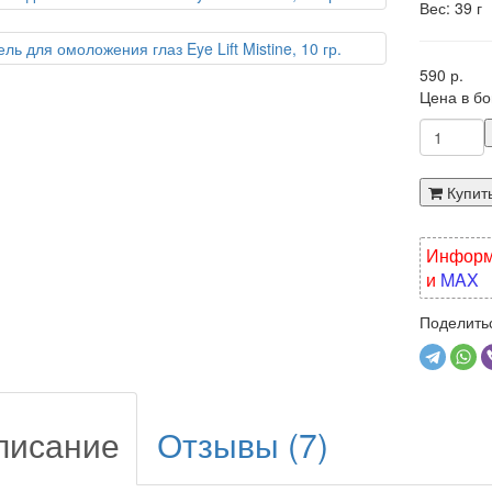
Вес: 39 г
590 р.
Цена в б
Купит
Информа
и
MAX
Поделитьс
писание
Отзывы (7)