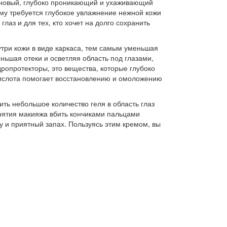
овый, глубоко проникающий и ухаживающий
кому требуется глубокое увлажнение нежной кожи
лаз и для тех, кто хочет на долго сохранить
нутри кожи в виде каркаса, тем самым уменьшая
ньшая отеки и осветляя область под глазами,
ропротекторы, это вещества, которые глубоко
 кислота помогает восстановлению и омоложению
ить небольшое количество геля в область глаз
 снятия макияжа вбить кончиками пальцами
у и приятный запах. Пользуясь этим кремом, вы