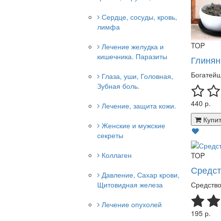
Сердце, сосуды, кровь,
лимфа
TOP
Лечение желудка и
кишечника. Паразиты
Глиняна
Богатейш
Глаза, уши, Головная,
Зубная боль.
440 р.
Лечение, защита кожи.
Купит
Женские и мужские
секреты
Коллаген
TOP
Средст
Давление, Сахар крови,
Щитовидная железа
Средство
Лечение опухолей
195 р.