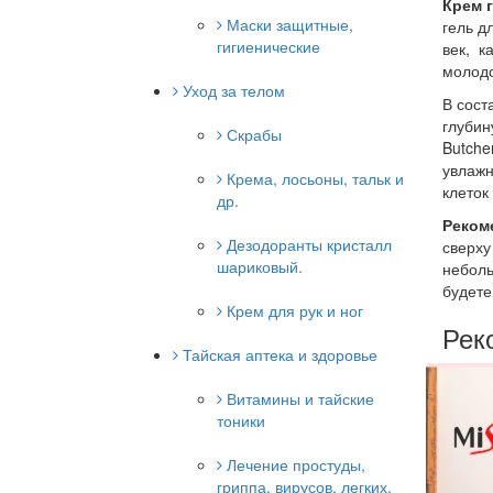
Крем 
Маски защитные,
гель д
гигиенические
век, к
молодо
Уход за телом
В сост
глубин
Скрабы
Butche
увлажн
Крема, лосьоны, тальк и
клеток
др.
Реком
Дезодоранты кристалл
сверху
шариковый.
неболь
будете
Крем для рук и ног
Рек
Тайская аптека и здоровье
Витамины и тайские
тоники
Лечение простуды,
гриппа, вирусов, легких.