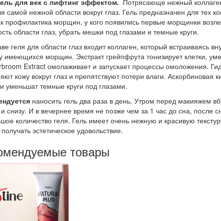
гель для век с лифтинг эффектом.
Потрясающе нежный коллаген
ля самой нежной области вокруг глаз. Гель предназначен для тех 
ак профилактика морщин, у кого появились первые морщинки возле г
сть области глаз, убрать мешки под глазами и темные круги.
аве геля для области глаз входит коллаген, который встраиваясь в
у имеющихся морщин. Экстракт грейпфрута тонизирует клетки, уме
rbroom Extract омолаживает и запускает процессы омоложения. Гид
яют кожу вокруг глаз и препятствуют потери влаги. Аскорбиновая
 и уменьшат темные круги под глазами.
ендуется
наносить гель два раза в день. Утром перед макияжем вб
 и снизу. И в вечернее время не позже чем за 1 час до сна, после
шое количество геля. Гель имеет очень нежную и красивую текстур
 получать эстетическое удовольствие.
омендуемые товары