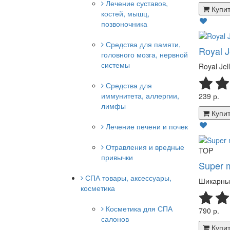
Лечение суставов,
Купит
костей, мышц,
позвоночника
Средства для памяти,
Royal J
головного мозга, нервной
системы
Royal Je
Средства для
иммунитета, аллергии,
239 р.
лимфы
Купит
Лечение печени и почек
Отравления и вредные
TOP
привычки
Super 
СПА товары, аксессуары,
Шикарные
косметика
Косметика для СПА
790 р.
салонов
Купит