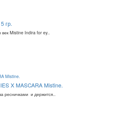
5 гр.
к Mistine Indira for ey..
IES X MASCARA Mistine.
за ресничками и держится..