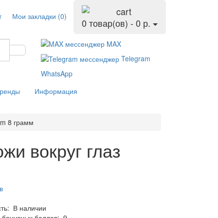
т
Мои закладки (0)
0 товар(ов) - 0 р.
MAX
Telegram
WhatsApp
ренды
Информация
om 8 грамм
жи вокруг глаз
в
сть:
В наличии
 бонусных баллов:
9