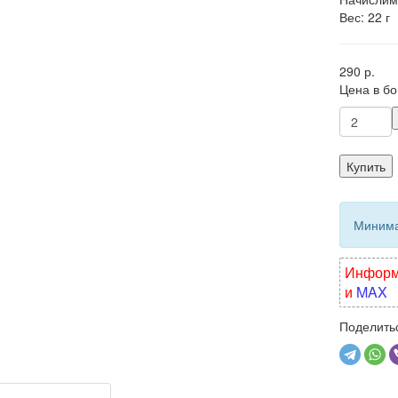
Вес: 22 г
290 р.
Цена в б
Купить
Минимал
Информа
и
MAX
Поделитьс