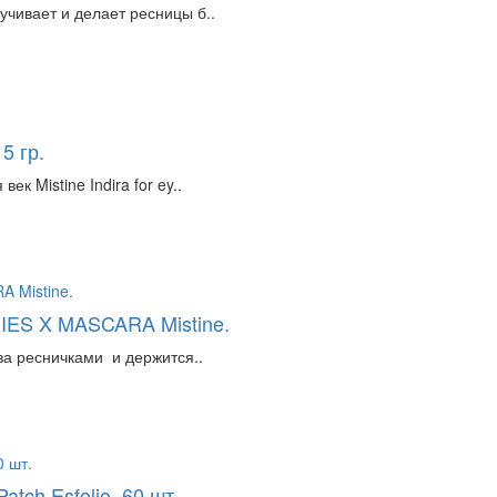
учивает и делает ресницы б..
5 гр.
к Mistine Indira for ey..
IES X MASCARA Mistine.
за ресничками и держится..
tch Esfolio, 60 шт.