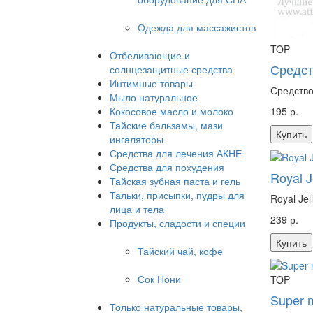
Одежда для массажистов
TOP
Отбеливающие и
Средст
солнцезащитные средства
Интимные товары
Средство
Мыло натуральное
Кокосовое масло и молоко
195 р.
Тайские бальзамы, мази
Купить
ингаляторы
Средства для лечения АКНЕ
Средства для похудения
Royal J
Тайская зубная паста и гель
Тальки, присыпки, пудры для
Royal Je
лица и тела
239 р.
Продукты, сладости и специи
Купить
Тайский чай, кофе
Сок Нони
TOP
Super 
Только натуральные товары,