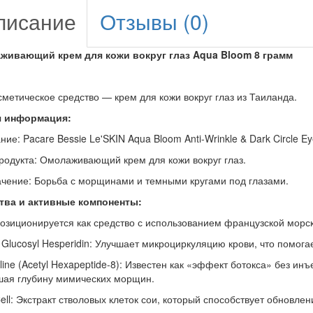
писание
Отзывы (0)
живающий крем для кожи вокруг глаз Aqua Bloom 8 грамм
сметическое средство — крем для кожи вокруг глаз из Таиланда.
 информация:
ие: Pacare Bessie Le'SKIN Aqua Bloom Anti-Wrinkle & Dark Circle E
одукта: Омолаживающий крем для кожи вокруг глаз.
ение: Борьба с морщинами и темными кругами под глазами.
тва и активные компоненты:
озиционируется как средство с использованием французской мор
Glucosyl Hesperidin: Улучшает микроциркуляцию крови, что помога
line (Acetyl Hexapeptide-8): Известен как «эффект ботокса» без и
ая глубину мимических морщин.
ll: Экстракт стволовых клеток сои, который способствует обновле