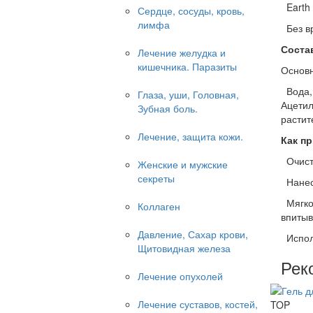
Earth 
Сердце, сосуды, кровь,
лимфа
Без вр
Соста
Лечение желудка и
кишечника. Паразиты
Основн
Вода, 
Глаза, уши, Головная,
Ацетил
Зубная боль.
растит
Лечение, защита кожи.
Как п
Очист
Женские и мужские
секреты
Нанеси
Мягко 
Коллаген
впитыв
Давление, Сахар крови,
Исполь
Щитовидная железа
Рек
Лечение опухолей
Лечение суставов, костей,
TOP