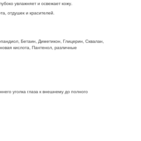
лубоко увлажняет и освежает кожу.
та, отдушек и красителей.
опандиол, Бетаин, Диметикон, Глицерин, Сквалан,
оновая кислота, Пантенол, различные
него уголка глаза к внешнему до полного