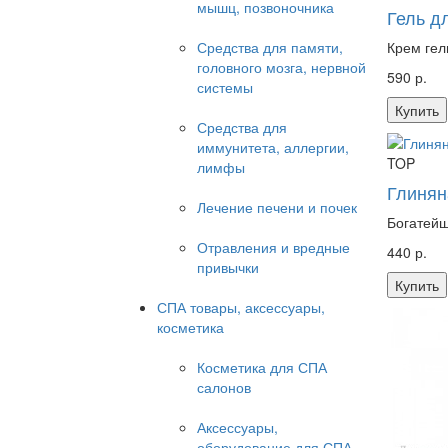
мышц, позвоночника
Гель дл
Средства для памяти,
Крем гел
головного мозга, нервной
590 р.
системы
Купить
Средства для
иммунитета, аллергии,
TOP
лимфы
Глиняна
Лечение печени и почек
Богатейш
Отравления и вредные
440 р.
привычки
Купить
СПА товары, аксессуары,
косметика
Косметика для СПА
салонов
Аксессуары,
оборудование для СПА