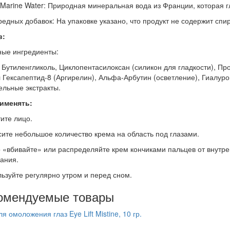
Marine Water: Природная минеральная вода из Франции, которая г
едных добавок: На упаковке указано, что продукт не содержит спир
в:
ые ингредиенты:
Бутиленгликоль, Циклопентасилоксан (силикон для гладкости), Пр
 Гексапептид-8 (Аргирелин), Альфа-Арбутин (осветление), Гиалур
ельные экстракты.
рименять:
ите лицо.
те небольшое количество крема на область под глазами.
«вбивайте» или распределяйте крем кончиками пальцев от внутрен
ания.
зуйте регулярно утром и перед сном.
омендуемые товары