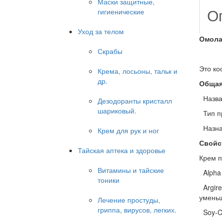
Маски защитные,
О
гигиенические
Уход за телом
Омола
Скрабы
Это ко
Крема, лосьоны, тальк и
др.
Общая
Назван
Дезодоранты кристалл
шариковый.
Тип пр
Назнач
Крем для рук и ног
Свойс
Тайская аптека и здоровье
Крем п
Витамины и тайские
Alpha 
тоники
Argire
уменьш
Лечение простуды,
гриппа, вирусов, легких.
Soy-Ce