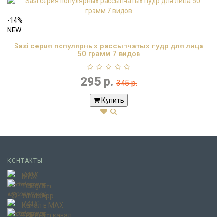
-14%
NEW
Sasi серия популярных рассыпчатых пудр для лица
50 грамм 7 видов
295 р.
345 р.
Купить
КОНТАКТЫ
MAX
Telegram
WhatsApp
Канал в MAX
Telegram канал