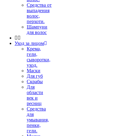
Средства от
выпадения
волос,
перхоти.
Шампуни
для волос
Уход за лицом
Крема,
гели,
сыворотки,
уход.
Маски
Для губ
Скрабы
Для
области
век и
ресниц
Средства
для
умывания,
пенки,
гели.