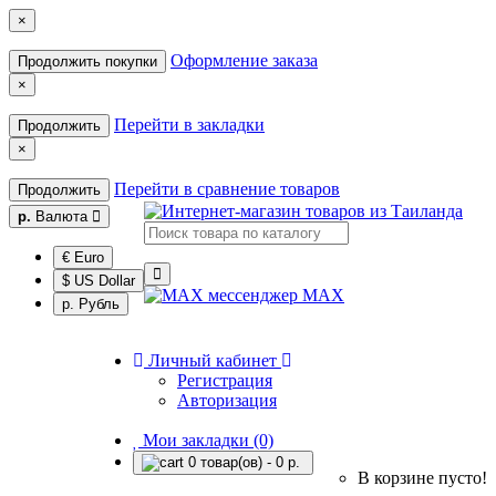
×
Оформление заказа
Продолжить покупки
×
Перейти в закладки
Продолжить
×
Перейти в сравнение товаров
Продолжить
р.
Валюта
€ Euro
$ US Dollar
MAX
р. Рубль
Личный кабинет
Регистрация
Авторизация
Мои закладки (0)
0 товар(ов) - 0 р.
В корзине пусто!