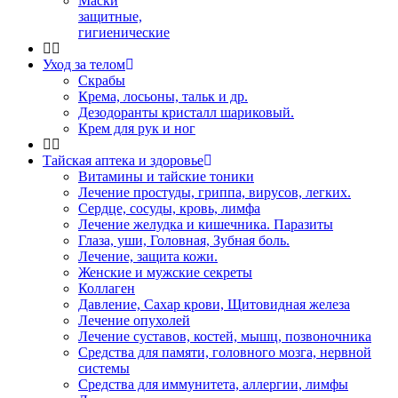
Маски
защитные,
гигиенические
Уход за телом
Скрабы
Крема, лосьоны, тальк и др.
Дезодоранты кристалл шариковый.
Крем для рук и ног
Тайская аптека и здоровье
Витамины и тайские тоники
Лечение простуды, гриппа, вирусов, легких.
Сердце, сосуды, кровь, лимфа
Лечение желудка и кишечника. Паразиты
Глаза, уши, Головная, Зубная боль.
Лечение, защита кожи.
Женские и мужские секреты
Коллаген
Давление, Сахар крови, Щитовидная железа
Лечение опухолей
Лечение суставов, костей, мышц, позвоночника
Средства для памяти, головного мозга, нервной
системы
Средства для иммунитета, аллергии, лимфы