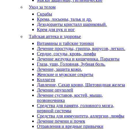
Маски защитные, гигиенические
Уход за телом
Скрабы
Крема, лосьоны, тальк и др.
Дезодоранты кристалл шариковый.
Крем для рук и ног
Тайская аптека и здоровье
Витамины и тайские тоники
Лечение простуды, гриппа, вирусов, легких.
Сердце, сосуды, кровь, лимфа
Лечение желудка и кишечника. Паразиты
Глаза, уши, Головная, Зубная боль.
Лечение, защита кожи.
Женские и мужские секреты
Коллаген
Давление, Сахар крови, Щитовидная железа
Лечение опухолей
Лечение суставов, костей, мышц,
позвоночника
Средства для памяти, головного мозга,
нервной системы
Средства для иммунитета, аллергии, лимфы
Лечение печени и почек
Отравления и вредные привычки