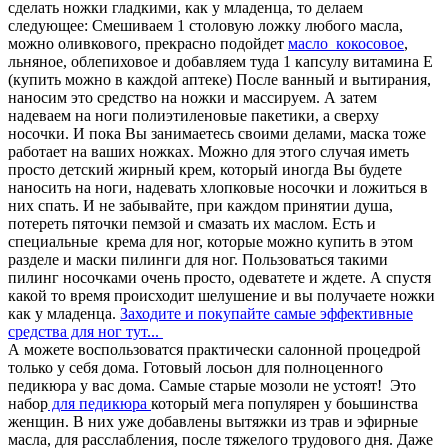
сделать ножки гладкими, как у младенца, то делаем
следующее: Смешиваем 1 столовую ложку любого масла,
можно оливкового, прекрасно подойдет
масло кокосовое
,
льняное, облепиховое и добавляем туда 1 капсулу витамина Е
(купить можно в каждой аптеке) После ванный и вытирания,
наносим это средство на ножки и массируем. А затем
надеваем на ноги полиэтиленовые пакетики, а сверху
носочки. И пока Вы занимаетесь своими делами, маска тоже
работает на ваших ножках. Можно для этого случая иметь
просто детский жирный крем, который иногда Вы будете
наносить на ноги, надевать хлопковые носочки и ложиться в
них спать. И не забывайте, при каждом принятии душа,
потереть пяточки пемзой и смазать их маслом. Есть и
специальные крема для ног, которые можно купить в этом
разделе и маски пилинги для ног. Пользоваться такими
пилинг носочками очень просто, одеватете и ждете. А спустя
какой то время происходит шелушение и вы получаете ножки
как у младенца.
Заходите и покупайте самые эффективные
средства для ног тут...
А можете воспользоватся практически салонной процедрой
только у себя дома. Готовый лосьон для полноценного
педикюра у вас дома. Самые старые мозоли не устоят! Это
набор
для педикюра
который мега популярен у боьшинства
женщин. В них уже добавлены вытяжки из трав и эфирные
масла, для расслабления, после тяжелого трудового дня. Даже