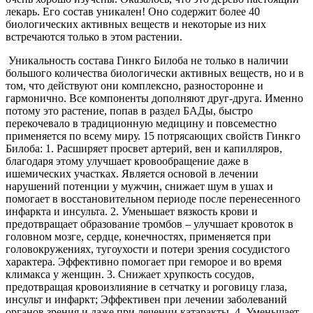
лекарь. Его состав уникален! Оно содержит более 40
биологических активных веществ и некоторые из них
встречаются только в этом растении.
Уникальность состава Гинкго Билоба не только в наличии
большого количества биологически активных веществ, но и в
том, что действуют они комплексно, разносторонне и
гармонично. Все компоненты дополняют друг-друга. Именно
потому это растение, попав в раздел БАДы, быстро
перекочевало в традиционную медицину и повсеместно
применяется по всему миру. 15 потрясающих свойств Гинкго
Билоба: 1. Расширяет просвет артерий, вен и капилляров,
благодаря этому улучшает кровообращение даже в
ишемических участках. Является основой в лечении
нарушений потенции у мужчин, снижает шум в ушах и
помогает в восстановительном периоде после перенесенного
инфаркта и инсульта. 2. Уменьшает вязкость крови и
предотвращает образование тромбов – улучшает кровоток в
головном мозге, сердце, конечностях, применяется при
головокружениях, тугоухости и потери зрения сосудистого
характера. Эффективно помогает при геморое и во время
климакса у женщин. 3. Снижает хрупкость сосудов,
предотвращая кровоизлияние в сетчатку и роговицу глаза,
инсульт и инфаркт; Эффективен при лечении заболеваний
органов зрения и даже при лечении катаракты. 4. Уменьшает