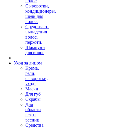
волос
Сыворотки,
кондиционеры,
шелк для
волос.
Средства от
выпадения
волос,
перхоти.
Шампуни
для волос
Уход за лицом
Крема,
гели,
сыворотки,
уход.
Маски
Для губ
Скрабы
Для
области
век и
ресниц
Средства