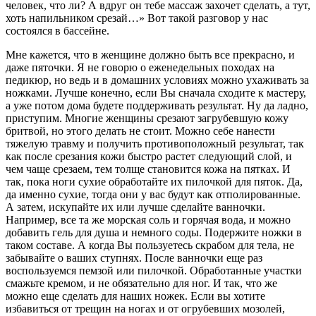
человек, что ли? А вдруг он тебе массаж захочет сделать, а тут,
хоть напильником срезай…» Вот такой разговор у нас
состоялся в бассейне.
Мне кажется, что в женщине должно быть все прекрасно, и
даже пяточки. Я не говорю о еженедельных походах на
педикюр, но ведь и в домашних условиях можно ухаживать за
ножками. Лучше конечно, если Вы сначала сходите к мастеру,
а уже потом дома будете поддерживать результат. Ну да ладно,
приступим. Многие женщины срезают загрубевшую кожу
бритвой, но этого делать не стоит. Можно себе нанести
тяжелую травму и получить противоположный результат, так
как после срезания кожи быстро растет следующий слой, и
чем чаще срезаем, тем толще становится кожа на пятках. И
так, пока ноги сухие обработайте их пилочкой для пяток. Да,
да именно сухие, тогда они у вас будут как отполированные.
А затем, искупайте их или лучше сделайте ванночки.
Например, все та же морская соль и горячая вода, и можно
добавить гель для душа и немного соды. Подержите ножки в
таком составе. А когда Вы пользуетесь скрабом для тела, не
забывайте о ваших ступнях. После ванночки еще раз
воспользуемся пемзой или пилочкой. Обработанные участки
смажьте кремом, и не обязательно для ног. И так, что же
можно еще сделать для наших ножек. Если вы хотите
избавиться от трещин на ногах и от огрубевших мозолей,