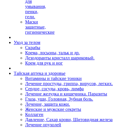
для
умывания,
пенки,
гели.
Маски
защитные,
гигиенические
Уход за телом
Скрабы
Крема, лосьоны, тальк и др.
Дезодоранты кристалл шариковый.
Крем для рук и ног
Тайская аптека и здоровье
Витамины и тайские тоники
Лечение простуды, гриппа, вирусов, легких.
Сердце, сосуды, кровь, лимфа
Лечение желудка и кишечника. Паразиты
Глаза, уши, Головная, Зубная боль.
Лечение, защита кожи.
Женские и мужские секреты
Коллаген
Давление, Сахар крови, Щитовидная железа
Лечение опухолей