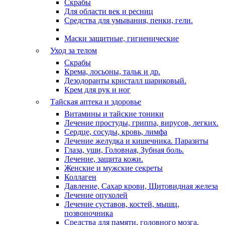
Скрабы
Для области век и ресниц
Средства для умывания, пенки, гели.
Маски защитные, гигиенические
Уход за телом
Скрабы
Крема, лосьоны, тальк и др.
Дезодоранты кристалл шариковый.
Крем для рук и ног
Тайская аптека и здоровье
Витамины и тайские тоники
Лечение простуды, гриппа, вирусов, легких.
Сердце, сосуды, кровь, лимфа
Лечение желудка и кишечника. Паразиты
Глаза, уши, Головная, Зубная боль.
Лечение, защита кожи.
Женские и мужские секреты
Коллаген
Давление, Сахар крови, Щитовидная железа
Лечение опухолей
Лечение суставов, костей, мышц,
позвоночника
Средства для памяти, головного мозга,