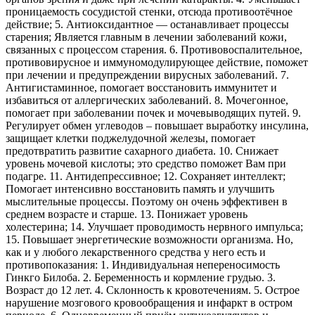
проницаемость сосудистой стенки, отсюда противоотёчное
действие; 5. Антиоксидантное — останавливает процессы
старения; Является главным в лечении заболеваний кожи,
связанных с процессом старения. 6. Противовоспалительное,
противовирусное и иммуномодулирующее действие, поможет
при лечении и предупреждении вирусных заболеваний. 7.
Антигистаминное, помогает восстановить иммунитет и
избавиться от аллергических заболеваний. 8. Мочегонное,
помогает при заболевании почек и мочевыводящих путей. 9.
Регулирует обмен углеводов – повышает выработку инсулина,
защищает клетки поджелудочной железы, помогает
предотвратить развитие сахарного диабета. 10. Снижает
уровень мочевой кислоты; это средство поможет Вам при
подагре. 11. Антидепрессивное; 12. Сохраняет интеллект;
Помогает интенсивно восстановить память и улучшить
мыслительные процессы. Поэтому он очень эффективен в
среднем возрасте и старше. 13. Понижает уровень
холестерина; 14. Улучшает проводимость нервного импульса;
15. Повышает энергетические возможности организма. Но,
как и у любого лекарственного средства у него есть и
противопоказания: 1. Индивидуальная непереносимость
Гинкго Билоба. 2. Беременность и кормление грудью. 3.
Возраст до 12 лет. 4. Склонность к кровотечениям. 5. Острое
нарушение мозгового кровообращения и инфаркт в остром