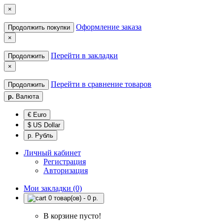
×
Оформление заказа
Продолжить покупки
×
Перейти в закладки
Продолжить
×
Перейти в сравнение товаров
Продолжить
р.
Валюта
€ Euro
$ US Dollar
р. Рубль
Личный кабинет
Регистрация
Авторизация
Мои закладки (0)
0 товар(ов) - 0 р.
В корзине пусто!