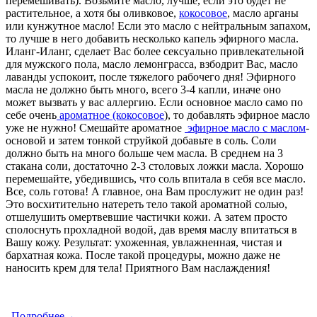
перемешивать). Возьмите масло, лучше, если это будет не
растительное, а хотя бы оливковое,
кокосовое
, масло арганы
или кунжутное масло! Если это масло с нейтральным запахом,
то лучше в него добавить несколько капель эфирного масла.
Иланг-Иланг, сделает Вас более сексуально привлекательной
для мужского пола, масло лемонграсса, взбодрит Вас, масло
лаванды успокоит, после тяжелого рабочего дня! Эфирного
масла не должно быть много, всего 3-4 капли, иначе оно
может вызвать у вас аллергию. Если основное масло само по
себе очень
ароматное (кокосовое
), то добавлять эфирное масло
уже не нужно! Смешайте ароматное
эфирное масло с маслом
-
основой и затем тонкой струйкой добавьте в соль. Соли
должно быть на много больше чем масла. В среднем на 3
стакана соли, достаточно 2-3 столовых ложки масла. Хорошо
перемешайте, убедившись, что соль впитала в себя все масло.
Все, соль готова! А главное, она Вам прослужит не один раз!
Это восхитительно натереть тело такой ароматной солью,
отшелушить омертвевшие частички кожи. А затем просто
сполоснуть прохладной водой, дав время маслу впитаться в
Вашу кожу. Результат: ухоженная, увлажненная, чистая и
бархатная кожа. После такой процедуры, можно даже не
наносить крем для тела! Приятного Вам наслаждения!
Подробнее→